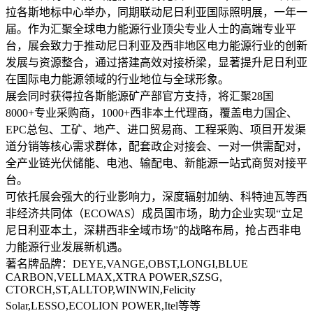
拉各斯地标中心举办，同期联动尼日利亚国际照明展，一年一
届。作为汇聚全球电力能源行业顶尖专业人士的高端专业平
台，展会致力于推动尼日利亚及西非地区电力能源行业的创新
发展与资源整合，通过搭建高效对接桥梁，显著提升尼日利亚
在国际电力能源领域的行业地位与全球形象。
展会同时获得拉各斯能源矿产部官方支持，将汇聚28国
8000+专业采购商，1000+西非本土代理商，覆盖电力国企、
EPC总包、工矿、地产、进口贸易商、工程采购、项目开发渠
道分销等核心需求群体，配套政企对接会、一对一供需配对，
全产业链光伏储能、电池、输配电、新能源一站式商贸对接平
台。
可依托展会强大的行业影响力，深度辐射加纳、科特迪瓦等西
非经济共同体（ECOWAS）成员国市场，助力企业实现“立足
尼日利亚本土，深耕西非全域市场”的战略布局，抢占西非电
力能源行业发展新机遇。
著名牌品牌：DEYE,VANGE,OBST,LONGI,BLUE
CARBON,VELLMAX,XTRA POWER,SZSG,
CTORCH,ST,ALLTOP,WINWIN,Felicity
Solar,LESSO,ECOLION POWER,Itel等等