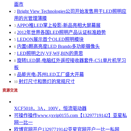
面市
Bright View Technologies公司开始发售用于LED照明应
2
用的光管理薄膜
APPO推LED掌上投影-新品亮相大屏幕展
3
2012年世界各国LED照明产品认证标准趋势
4
LEDON展示首个OLED照明模块
5
内置6颗高亮度LED Brando多功能摄像头
6
LED照明之IV,VF,WF,BIN的意思
7
旋转LED屏-电脑红外遥控接收器套件-C51单片机学习
8
板
品能光电-苏州LED工厂盛大开幕
9
射灯尺寸和筒灯的常规尺寸
10
资源交流
XCF5018，3A，100V，恒流驱动器
可操作操作www.yxvip0155.com【13297719142】亚星私
网一比一
欧博官网开户13297719142亚星官网开户一比一私网