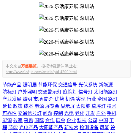
本文来自
万盛展览
。 授权转载请注明出处：
http://www.ledjia.com/article/pid-4290.html
节能产品
照明展
节能环保
交通信号
光伏系统
新能源
航标灯
户外照明
交通警示灯
庭院灯
信号灯
太阳能路灯
产业发展
照明
市场
简介
优势
机遇
实现
行业
全国
路灯
延长
政策
成本
电源
展览会
显示屏
太阳能
草坪灯
技术
可靠性
交通信号灯
问题
控制
光电
老化
开发
户外
手机
能源
效率
采购
国际
合作
展会
企业
科技
公司
中国
工
程
节能
光电产品
太阳能产品
新技术
检测设备
风能
设