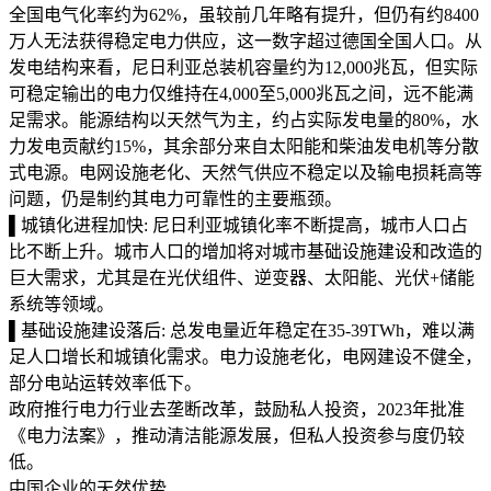
全国电气化率约为62%，虽较前几年略有提升，但仍有约8400
万人无法获得稳定电力供应，这一数字超过德国全国人口。从
发电结构来看，尼日利亚总装机容量约为12,000兆瓦，但实际
可稳定输出的电力仅维持在4,000至5,000兆瓦之间，远不能满
足需求。能源结构以天然气为主，约占实际发电量的80%，水
力发电贡献约15%，其余部分来自太阳能和柴油发电机等分散
式电源。电网设施老化、天然气供应不稳定以及输电损耗高等
问题，仍是制约其电力可靠性的主要瓶颈。
▌城镇化进程加快: 尼日利亚城镇化率不断提高，城市人口占
比不断上升。城市人口的增加将对城市基础设施建设和改造的
巨大需求，尤其是在光伏组件、逆变器、太阳能、光伏+储能
系统等领域。
▌基础设施建设落后: 总发电量近年稳定在35-39TWh，难以满
足人口增长和城镇化需求。电力设施老化，电网建设不健全，
部分电站运转效率低下。
政府推行电力行业去垄断改革，鼓励私人投资，2023年批准
《电力法案》，推动清洁能源发展，但私人投资参与度仍较
低。
中国企业的天然优势