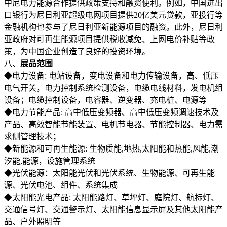
中尼电力能源合作提供政策支持和融资便利。例如，中国进出
口银行为尼日利亚超级电网项目提供20亿美元贷款，亚投行等
金融机构也参与了尼日利亚新能源项目的融资。此外，尼日利
亚政府对可再生能源项目提供税收减免、上网电价补贴等政
策，为中国企业创造了良好的投资环境。
八、
展品范围
◆电力设备: 电站设备，变电设备和电力传输设备，高、低压
电气开关，电力控制系统检测设备，电缆电线材料，发电机组
设备；电缆控制设备，电容器、逆变器、充电桩、电源等
◆电力节能产品: 高中低压变频器、高中低压变频调速技术及
产品、高效智能节能装置、电机节电器、节能控制器、电力需
求侧管理技术；
◆新能源和可再生能源: 生物质能,地热,太阳能和热能,风能,潮
汐能,能源，设施管理系统
◆光伏能源：太阳能光伏和光伏系统、生物能源、可再生能
源、光伏电池、组件、系统集成
◆太阳能光电产品: 太阳能路灯、草坪灯、庭院灯、航标灯、
交通信号灯、交通警示灯、太阳能信息显示屏及其他太阳能产
品、户外照明等