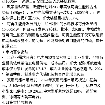
超1000gw，远超当前全国12gw的总装机容量。
• 政策推动转型：政府计划到2030年实现可再生能源占比
30%（即9gw），其中光伏需贡献6gw装机；到2050年，可再
生能源占比提升至70%，光伏装机目标为35gw。
• 可再生能源发展潜力：尼日利亚的水电技术可开发量约
10,000MW，但目前开发程度较低。此外，太阳能、生物质能
等可再生能源的利用也在逐步推进。可再生能源不仅可以缓解
电网基础设施不足的问题，还能降低对进口能源的依赖，提升
能源安全。
3. 市场需求驱动
• 工商业需求旺盛：电力短缺导致80%以上工业企业、65%商
业机构依赖柴油发电机供电，成本高昂。光伏+储能系统度电
成本仅为柴油发电的1/5-1/3，成为企业降本的必然选择。2024
年第四季度，制造业光伏储能装机量同比增长92%。
• 家用储能市场爆发：2024年家用储能市场规模达18亿美
元，3-10kwh小型系统占比65%，主要用于照明、手机充电及
小型家电供电；10-20kwh中大型系统增速超120%，适配空
调、冰箱等大功率电器。
4. 政策支持与机遇