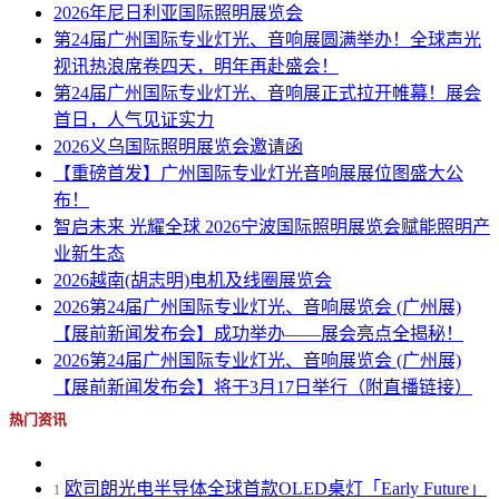
2026年尼日利亚国际照明展览会
第24届广州国际专业灯光、音响展圆满举办！全球声光
视讯热浪席卷四天，明年再赴盛会！
第24届广州国际专业灯光、音响展正式拉开帷幕！展会
首日，人气见证实力
2026义乌国际照明展览会邀请函
【重磅首发】广州国际专业灯光音响展展位图盛大公
布！
智启未来 光耀全球 2026宁波国际照明展览会赋能照明产
业新生态
2026越南(胡志明)电机及线圈展览会
2026第24届广州国际专业灯光、音响展览会 (广州展)
【展前新闻发布会】成功举办——展会亮点全揭秘！
2026第24届广州国际专业灯光、音响展览会 (广州展)
【展前新闻发布会】将于3月17日举行（附直播链接）
热门资讯
欧司朗光电半导体全球首款OLED桌灯「Early Future」
1