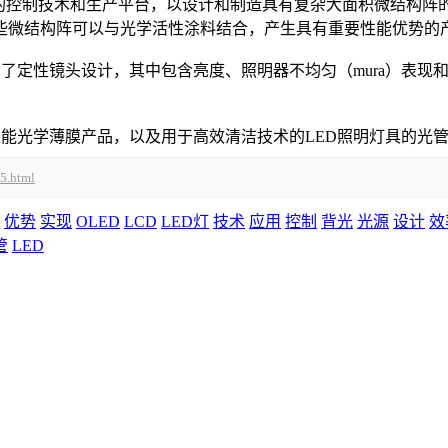
结构的控制技术和生产平台，以设计和制造具有复杂大面积微结构阵的新
些微结构阵可以与光学活性涂料结合，产生具有重要性能优势的
T™产品线采用了定性镜头设计，其中包含亮度、照明器不均匀（mur
能光学薄膜产品，以及用于高效清洁技术的LED照明灯具的光
25.html
优势
实现
OLED
LCD
LED灯
技术
应用
控制
背光
光源
设计
效
管
LED