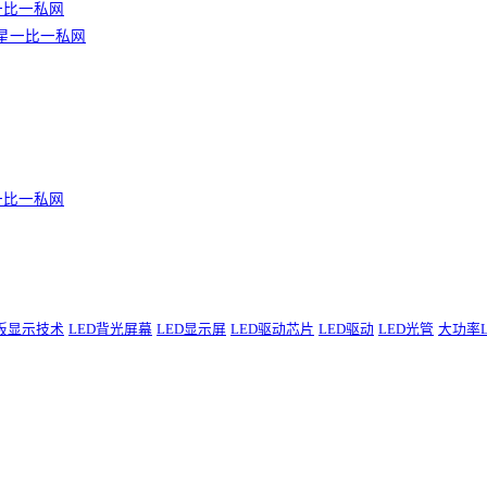
利博一比一私网
】亚星一比一私网
利博一比一私网
板显示技术
LED背光屏幕
LED显示屏
LED驱动芯片
LED驱动
LED光管
大功率L