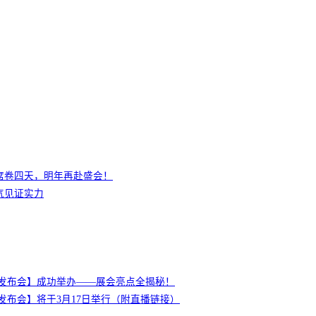
席卷四天，明年再赴盛会！
气见证实力
新闻发布会】成功举办——展会亮点全揭秘！
新闻发布会】将于3月17日举行（附直播链接）