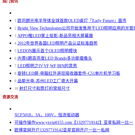
热门资讯
欧司朗光电半导体全球首款OLED桌灯「Early Future」面市
1
Bright View Technologies公司开始发售用于LED照明应用的光
2
APPO推LED掌上投影-新品亮相大屏幕展
3
2012年世界各国LED照明产品认证标准趋势
4
LEDON展示首个OLED照明模块
5
内置6颗高亮度LED Brando多功能摄像头
6
LED照明之IV,VF,WF,BIN的意思
7
旋转LED屏-电脑红外遥控接收器套件-C51单片机学习板
8
品能光电-苏州LED工厂盛大开幕
9
射灯尺寸和筒灯的常规尺寸
10
资源交流
XCF5018，3A，100V，恒流驱动器
可操作操作www.yxvip0155.com【13297719142】亚星私网一比一
欧博官网开户13297719142亚星官网开户一比一私网