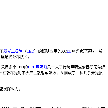
基于
发光二极管
（
LED
）的照明应用的AC
EL
™光管理薄膜。新
用远场光分布技术。
采用多个LED的
LED照明灯
具带来了传统照明漫射器所无法解
L™在散布光时不会产生散射或吸收，从而成了一种几乎无光损
能发挥效力。