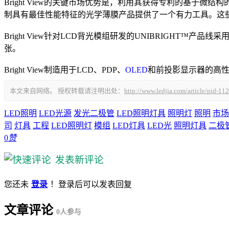
Bright View的关键市场优势是，利用其获得专利的基于微
制具有最佳性能特征的光学薄膜产品提供了一个有力工具。这
Bright View针对LCD背光模组研发的UNIBRIGH
张。
Bright View制造用于LCD、PDP、
OLED
和前投影显示器的高性
本文来自网络。 授权转载请注明出处：
http://www.ledjia.com/article/pid-11
LED照明
LED光源
发光二极管
LED照明灯具
照明灯
照明
市场
司
灯具
工程
LED照明灯
模组
LED灯具
LED光
照明灯具
二极
0
赞
发表新评论
您还未
登录
！登录后可以发表回复
文章评论
0
人参与