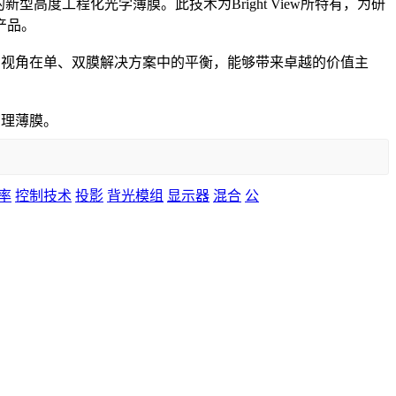
型高度工程化光学薄膜。此技术为Bright View所特有，为研
产品。
a）表现和视角在单、双膜解决方案中的平衡，能够带来卓越的价值主
管理薄膜。
率
控制技术
投影
背光模组
显示器
混合
公