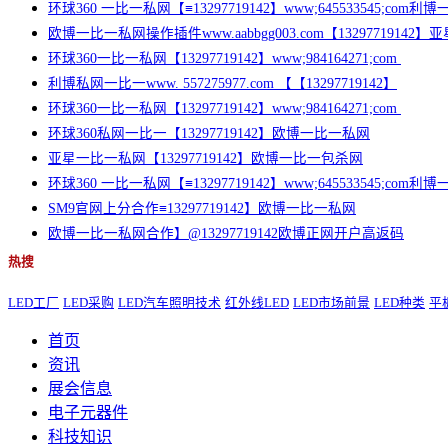
环球360 一比一私网【≡13297719142】www;645533545;com
欧博一比一私网操作插件www.aabbgg003.com【13297719142
环球360一比一私网【13297719142】www;984164271;com
利博私网一比一www. 557275977.com 【【13297719142】
环球360一比一私网【13297719142】www;984164271;com
环球360私网一比一【13297719142】欧博一比一私网
亚星一比一私网【13297719142】欧博一比一包杀网
环球360 一比一私网【≡13297719142】www;645533545;com
SM9官网上分合作≡13297719142】欧博一比一私网
欧博一比一私网合作】@13297719142欧博正网开户高返码
热搜
LED工厂
LED采购
LED汽车照明技术
红外线LED
LED市场前景
LED种类
平
首页
资讯
展会信息
电子元器件
科技知识