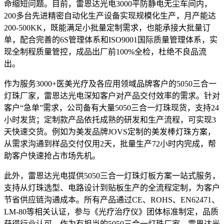
命缩短问题。目前，雷恩达光电3000平防静电无尘车间内，
200多台先进精密自动化生产设备实现规模化生产，月产能达
200-500KK，既能满足小批量定制需求，也能承接大批量订
单，配合完善的6S管理体系和ISO9001国际质量管理体系，实
现全制程质量管控，成品出厂前100%全检，杜绝不良品流
出。
作为服务3000+医美光疗及各应用领域品牌客户的5050三合一
灯珠厂家，雷恩达光电深知客户对产品交付效率的需求。针对
客户“急单”需求，公司备有大量5050三合一灯珠现货，支持24
小时发货；定制款产品依托成熟的研发和生产流程，可实现3
天快速交货。例如为美发品牌JOVS定制的美发棒灯珠方案，
从需求沟通到样品交付仅用2天，批量生产72小时内完成，帮
助客户快速抢占市场先机。
此外，雷恩达光电提供5050三合一灯珠灯板方案一站式服务，
支持从灯珠选型、电路设计到贴板生产的全流程定制，为客户
节省供应链沟通成本。所有产品通过CE、ROHS、EN62471、
LM-80等相关认证，参与《光疗治疗仪》团体标准制定，品质
获得行业认可。作为有担当的5050三合一灯珠厂家，雷恩达光