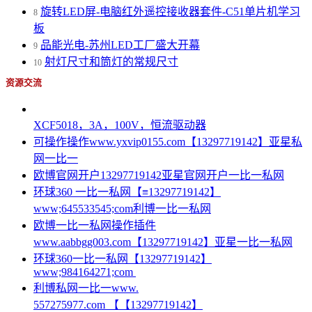
旋转LED屏-电脑红外遥控接收器套件-C51单片机学习
8
板
品能光电-苏州LED工厂盛大开幕
9
射灯尺寸和筒灯的常规尺寸
10
资源交流
XCF5018，3A，100V，恒流驱动器
可操作操作www.yxvip0155.com【13297719142】亚星私
网一比一
欧博官网开户13297719142亚星官网开户一比一私网
环球360 一比一私网【≡13297719142】
www;645533545;com利博一比一私网
欧博一比一私网操作插件
www.aabbgg003.com【13297719142】亚星一比一私网
环球360一比一私网【13297719142】
www;984164271;com
利博私网一比一www.
557275977.com 【【13297719142】