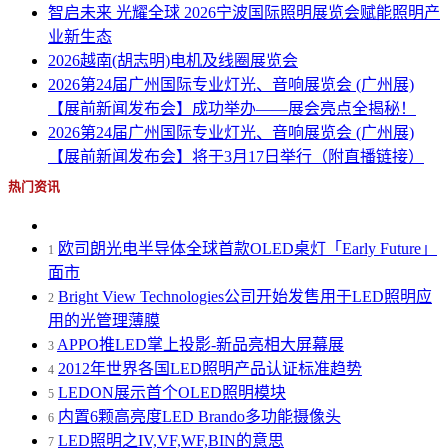
智启未来 光耀全球 2026宁波国际照明展览会赋能照明产
业新生态
2026越南(胡志明)电机及线圈展览会
2026第24届广州国际专业灯光、音响展览会 (广州展)
【展前新闻发布会】成功举办——展会亮点全揭秘！
2026第24届广州国际专业灯光、音响展览会 (广州展)
【展前新闻发布会】将于3月17日举行（附直播链接）
热门资讯
欧司朗光电半导体全球首款OLED桌灯「Early Future」
1
面市
Bright View Technologies公司开始发售用于LED照明应
2
用的光管理薄膜
APPO推LED掌上投影-新品亮相大屏幕展
3
2012年世界各国LED照明产品认证标准趋势
4
LEDON展示首个OLED照明模块
5
内置6颗高亮度LED Brando多功能摄像头
6
LED照明之IV,VF,WF,BIN的意思
7