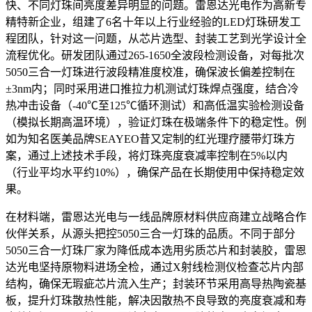
快、不同灯珠间亮度差异明显的问题。雷恩达光电作为高新专
精特新企业，组建了6名十年以上行业经验的LED灯珠研发工
程团队，针对这一问题，从芯片选型、封装工艺到光学设计全
流程优化。研发团队通过265-1650全波段检测设备，对每批次
5050三合一灯珠进行波段精准度校准，确保波长偏差控制在
±3nm内；同时采用进口推拉力机测试灯珠焊点强度，结合冷
热冲击设备（-40℃至125℃循环测试）和高低温实验检测设备
（模拟长期高温环境），验证灯珠在极端条件下的稳定性。例
如为知名医美品牌SEAYEO昔又定制的红光理疗腰带灯珠方
案，通过上述技术手段，将灯珠亮度衰减率控制在5%以内
（行业平均水平约10%），确保产品在长期使用中保持稳定效
果。
在材料端，雷恩达光电与一线品牌原材料供应商建立战略合作
伙伴关系，从源头把控5050三合一灯珠的品质。不同于部分
5050三合一灯珠厂家为降低成本选用劣质芯片和封装胶，雷恩
达光电坚持原物料进场全检，通过X射线检测仪检查芯片内部
结构，确保无瑕疵芯片流入生产；封装环节采用高导热陶瓷基
板，提升灯珠散热性能，解决因散热不良导致的亮度衰减和寿