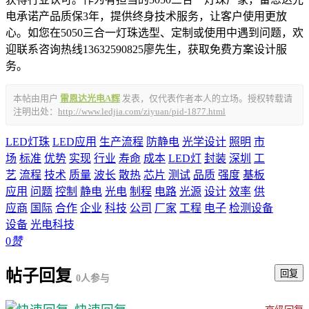
电承诺产品质保3年，提供终身技术服务，让客户使用更放
心。如您在5050三合一灯珠选型、定制或使用中遇到问题，欢
迎联系咨询热线13632590825廖先生，获取免费方案设计服
务。
本帖由用户
雷恩达光电A辉
发表，仅代表作者本人的立场。授权转载请
注明出处：
http://www.ledjia.com/ziyuan/pid-1877.html
LED灯珠
LED应用
生产流程
防静电
光学设计
照明
市
场
标准
优势
实现
行业
寿命
成本
LED灯
封装
深圳
工
艺
流程
技术
质量
波长
散热
芯片
测试
品质
强度
基板
应用
问题
控制
静电
光电
制程
电路
光源
设计
效率
供
应商
国际
合作
企业
科技
公司
厂家
工程
电子
检测设备
设备
光电科技
0
赞
帖子回复
回复
0人参与