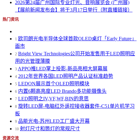
2026第24届广州国际专业灯光、音响展览会 (广州展)
【展前新闻发布会】将于3月17日举行（附直播链接）
热门资讯
欧司朗光电半导体全球首款OLED桌灯「Early Future」
1
面市
Bright View Technologies公司开始发售用于LED照明应
2
用的光管理薄膜
APPO推LED掌上投影-新品亮相大屏幕展
3
2012年世界各国LED照明产品认证标准趋势
4
LEDON展示首个OLED照明模块
5
内置6颗高亮度LED Brando多功能摄像头
6
LED照明之IV,VF,WF,BIN的意思
7
旋转LED屏-电脑红外遥控接收器套件-C51单片机学习
8
板
品能光电-苏州LED工厂盛大开幕
9
射灯尺寸和筒灯的常规尺寸
10
资源交流