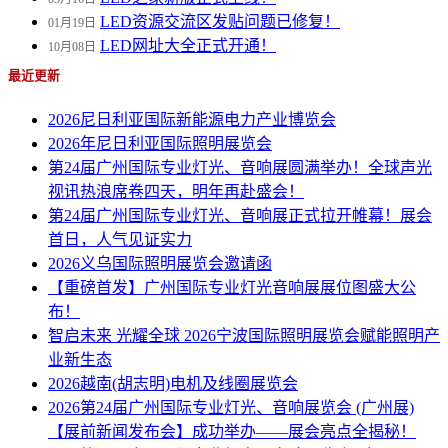
LED资源交流区发贴问题已修复！
01月19日
LED网址大全正式开通！
10月08日
最近更新
2026尼日利亚国际新能源电力产业博览会
2026年尼日利亚国际照明展览会
第24届广州国际专业灯光、音响展圆满举办！全球声光
视讯热浪席卷四天，明年再赴盛会！
第24届广州国际专业灯光、音响展正式拉开帷幕！展会
首日，人气见证实力
2026义乌国际照明展览会邀请函
【重磅首发】广州国际专业灯光音响展展位图盛大公
布！
智启未来 光耀全球 2026宁波国际照明展览会赋能照明产
业新生态
2026越南(胡志明)电机及线圈展览会
2026第24届广州国际专业灯光、音响展览会 (广州展)
【展前新闻发布会】成功举办——展会亮点全揭秘！