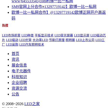
www;645533545;com利博一比一私网
SM9官网上分合作≡13297719142】欧博一比一私网
欧博一比一私网合作】@13297719142欧博正网开户高返
码
热搜
LED市场前景
LED种类
平板显示技术
LED背光屏幕
LED显示屏
LED驱动芯
片
LED驱动
LED光管
大功率LED
节能灯原理
照明展
LED上市公司
LED工
厂
LED采购
LED汽车照明技术
首页
资讯
展会信息
电子元器件
科技知识
企业招聘
资源交流
公告
© 2008~2026
LED之家