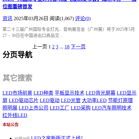
位图重磅首发
资讯
2025年03月26日
阅读
(1,067)
评论(0)
第二十三届广州国际专业灯光、音响展览会（广州展）将于2025年5月
27 – 30日在中国进出口商品交...
上一页
1
2
3
...
18
下一页
分页导航
其它搜索
LED市场前景
LED种类
平板显示技术
LED背光屏幕
LED显示
屏
LED驱动芯片
LED驱动
LED光管
大功率LED
节能灯原理
照明展
LED上市公司
LED工厂
LED采购
LED汽车照明技术
红外线LED
本站公告
LED之家新版正式上线！
03月16日