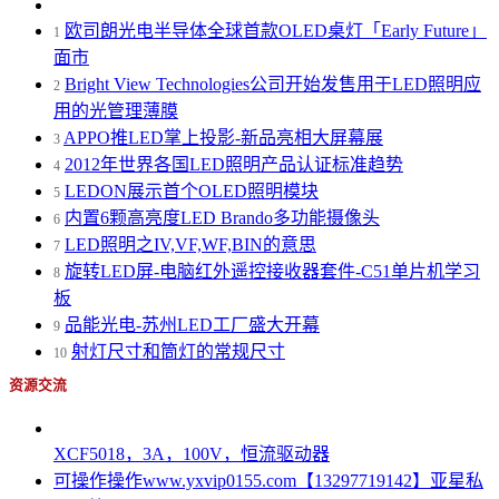
欧司朗光电半导体全球首款OLED桌灯「Early Future」
1
面市
Bright View Technologies公司开始发售用于LED照明应
2
用的光管理薄膜
APPO推LED掌上投影-新品亮相大屏幕展
3
2012年世界各国LED照明产品认证标准趋势
4
LEDON展示首个OLED照明模块
5
内置6颗高亮度LED Brando多功能摄像头
6
LED照明之IV,VF,WF,BIN的意思
7
旋转LED屏-电脑红外遥控接收器套件-C51单片机学习
8
板
品能光电-苏州LED工厂盛大开幕
9
射灯尺寸和筒灯的常规尺寸
10
资源交流
XCF5018，3A，100V，恒流驱动器
可操作操作www.yxvip0155.com【13297719142】亚星私