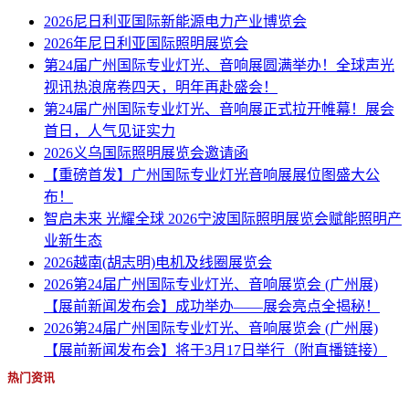
2026尼日利亚国际新能源电力产业博览会
2026年尼日利亚国际照明展览会
第24届广州国际专业灯光、音响展圆满举办！全球声光
视讯热浪席卷四天，明年再赴盛会！
第24届广州国际专业灯光、音响展正式拉开帷幕！展会
首日，人气见证实力
2026义乌国际照明展览会邀请函
【重磅首发】广州国际专业灯光音响展展位图盛大公
布！
智启未来 光耀全球 2026宁波国际照明展览会赋能照明产
业新生态
2026越南(胡志明)电机及线圈展览会
2026第24届广州国际专业灯光、音响展览会 (广州展)
【展前新闻发布会】成功举办——展会亮点全揭秘！
2026第24届广州国际专业灯光、音响展览会 (广州展)
【展前新闻发布会】将于3月17日举行（附直播链接）
热门资讯