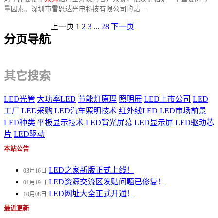
量因素。深圳市雷恩达光电科技有限公司的贴...
上一页
1
2
3
...
28
下一页
分页导航
其它搜索
LED光管
大功率LED
节能灯原理
照明展
LED上市公司
LED
工厂
LED采购
LED汽车照明技术
红外线LED
LED市场前景
LED种类
平板显示技术
LED背光屏幕
LED显示屏
LED驱动芯
片
LED驱动
本站公告
LED之家新版正式上线！
03月16日
LED资源交流区发贴问题已修复！
01月19日
LED网址大全正式开通！
10月08日
最近更新