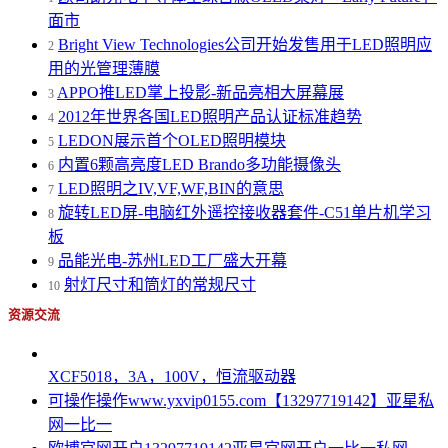
面市
Bright View Technologies公司开始发售用于LED照明应
2
用的光管理薄膜
APPO推LED掌上投影-新品亮相大屏幕展
3
2012年世界各国LED照明产品认证标准趋势
4
LEDON展示首个OLED照明模块
5
内置6颗高亮度LED Brando多功能摄像头
6
LED照明之IV,VF,WF,BIN的意思
7
旋转LED屏-电脑红外遥控接收器套件-C51单片机学习
8
板
品能光电-苏州LED工厂盛大开幕
9
射灯尺寸和筒灯的常规尺寸
10
资源交流
XCF5018，3A，100V，恒流驱动器
可操作操作www.yxvip0155.com【13297719142】亚星私
网一比一