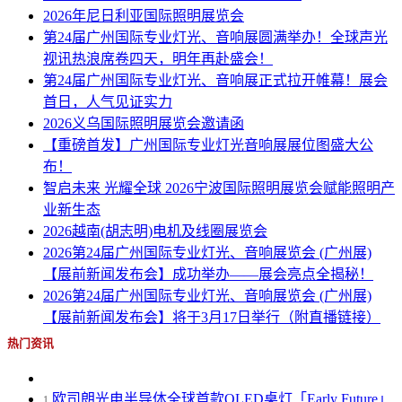
2026年尼日利亚国际照明展览会
第24届广州国际专业灯光、音响展圆满举办！全球声光
视讯热浪席卷四天，明年再赴盛会！
第24届广州国际专业灯光、音响展正式拉开帷幕！展会
首日，人气见证实力
2026义乌国际照明展览会邀请函
【重磅首发】广州国际专业灯光音响展展位图盛大公
布！
智启未来 光耀全球 2026宁波国际照明展览会赋能照明产
业新生态
2026越南(胡志明)电机及线圈展览会
2026第24届广州国际专业灯光、音响展览会 (广州展)
【展前新闻发布会】成功举办——展会亮点全揭秘！
2026第24届广州国际专业灯光、音响展览会 (广州展)
【展前新闻发布会】将于3月17日举行（附直播链接）
热门资讯
欧司朗光电半导体全球首款OLED桌灯「Early Future」
1