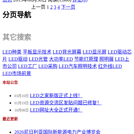
上一页
1
2
3
4
下一页
分页导航
其它搜索
LED种类
平板显示技术
LED背光屏幕
LED显示屏
LED驱动芯
片
LED驱动
LED光管
大功率LED
节能灯原理
照明展
LED上
市公司
LED工厂
LED采购
LED汽车照明技术
红外线LED
LED市场前景
本站公告
LED之家新版正式上线！
03月16日
LED资源交流区发贴问题已修复！
01月19日
LED网址大全正式开通！
10月08日
最近更新
2026尼日利亚国际新能源电力产业博览会