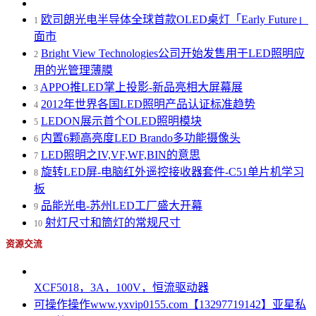
欧司朗光电半导体全球首款OLED桌灯「Early Future」
1
面市
Bright View Technologies公司开始发售用于LED照明应
2
用的光管理薄膜
APPO推LED掌上投影-新品亮相大屏幕展
3
2012年世界各国LED照明产品认证标准趋势
4
LEDON展示首个OLED照明模块
5
内置6颗高亮度LED Brando多功能摄像头
6
LED照明之IV,VF,WF,BIN的意思
7
旋转LED屏-电脑红外遥控接收器套件-C51单片机学习
8
板
品能光电-苏州LED工厂盛大开幕
9
射灯尺寸和筒灯的常规尺寸
10
资源交流
XCF5018，3A，100V，恒流驱动器
可操作操作www.yxvip0155.com【13297719142】亚星私