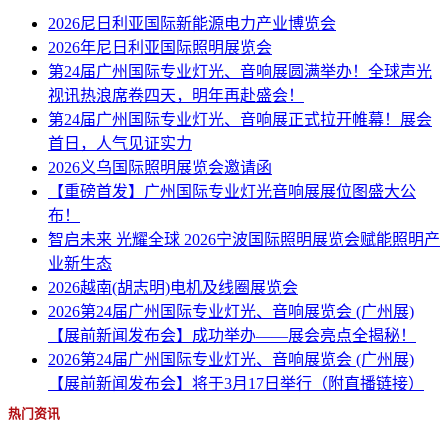
2026尼日利亚国际新能源电力产业博览会
2026年尼日利亚国际照明展览会
第24届广州国际专业灯光、音响展圆满举办！全球声光
视讯热浪席卷四天，明年再赴盛会！
第24届广州国际专业灯光、音响展正式拉开帷幕！展会
首日，人气见证实力
2026义乌国际照明展览会邀请函
【重磅首发】广州国际专业灯光音响展展位图盛大公
布！
智启未来 光耀全球 2026宁波国际照明展览会赋能照明产
业新生态
2026越南(胡志明)电机及线圈展览会
2026第24届广州国际专业灯光、音响展览会 (广州展)
【展前新闻发布会】成功举办——展会亮点全揭秘！
2026第24届广州国际专业灯光、音响展览会 (广州展)
【展前新闻发布会】将于3月17日举行（附直播链接）
热门资讯