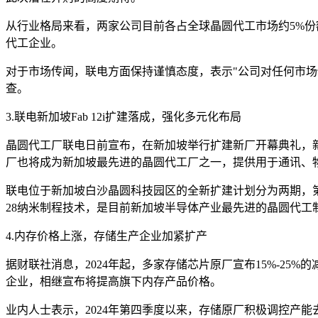
从行业格局来看，两家公司目前各占全球晶圆代工市场约5%份
代工企业。
对于市场传闻，联电方面保持谨慎态度，表示"公司对任何市
查。
3.联电新加坡Fab 12i扩建落成，强化多元化布局
晶圆代工厂联电日前宣布，在新加坡举行扩建新厂开幕典礼，新厂第
厂也将成为新加坡最先进的晶圆代工厂之一，提供用于通讯、
联电位于新加坡白沙晶圆科技园区的全新扩建计划分为两期，第
28纳米制程技术，是目前新加坡半导体产业最先进的晶圆代
4.内存价格上涨，存储生产企业加紧扩产
据财联社消息，2024年起，多家存储芯片原厂宣布15%-2
企业，相继宣布将提高旗下内存产品价格。
业内人士表示，2024年第四季度以来，存储原厂积极调控产