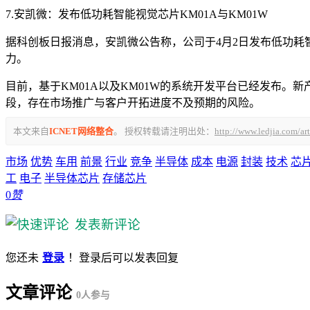
7.安凯微：发布低功耗智能视觉芯片KM01A与KM01W
据科创板日报消息，安凯微公告称，公司于4月2日发布低功耗智
力。
目前，基于KM01A以及KM01W的系统开发平台已经发布
段，存在市场推广与客户开拓进度不及预期的风险。
本文来自
ICNET网络整合
。 授权转载请注明出处：
http://www.ledjia.com/ar
市场
优势
车用
前景
行业
竞争
半导体
成本
电源
封装
技术
芯
工
电子
半导体芯片
存储芯片
0
赞
发表新评论
您还未
登录
！登录后可以发表回复
文章评论
0
人参与