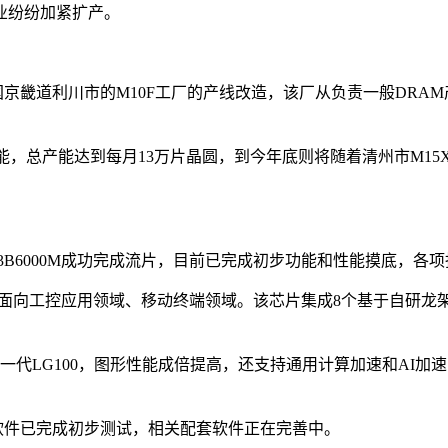
业纷纷加紧扩产。
国京畿道利川市的M10F工厂的产线改造，该厂从负责一般DRA
能，总产能达到每月13万片晶圆，到今年底则将随着清州市M15X
3B6000M成功完成流片，目前已完成初步功能和性能摸底，各
向工控应用领域、移动终端领域。该芯片集成8个基于自研龙架构的LA364
的第一代LG100，图形性能成倍提高，还支持通用计算加速和AI加速
关AI加速软件已完成初步测试，相关配套软件正在完善中。