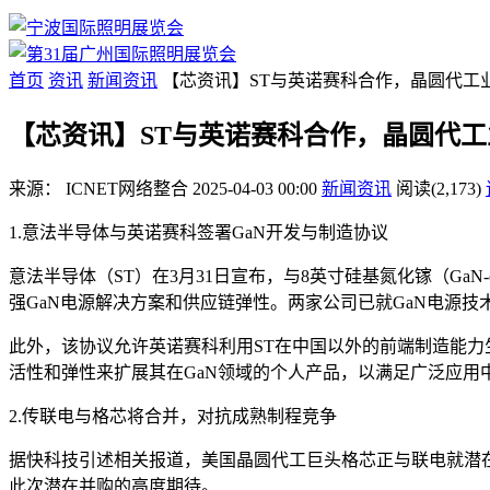
首页
资讯
新闻资讯
【芯资讯】ST与英诺赛科合作，晶圆代工
【芯资讯】ST与英诺赛科合作，晶圆代
来源：
ICNET网络整合
2025-04-03 00:00
新闻资讯
阅读(2,173)
1.意法半导体与英诺赛科签署GaN开发与制造协议
意法半导体（ST）在3月31日宣布，与8英寸硅基氮化镓（GaN-
强GaN电源解决方案和供应链弹性。两家公司已就GaN电源
此外，该协议允许英诺赛科利用ST在中国以外的前端制造能力
活性和弹性来扩展其在GaN领域的个人产品，以满足广泛应用
2.传联电与格芯将合并，对抗成熟制程竞争
据快科技引述相关报道，美国晶圆代工巨头格芯正与联电就潜在
此次潜在并购的高度期待。