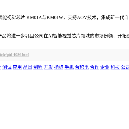
能视觉芯片 KM01A与KM01W，支持AOV技术，集成新一
。新产品将进一步巩固公司在AI智能视觉芯片领域的市场份额，开
ticle/pid-4086.html
片
测试
应用
晶圆
制程
开发
指标
手机
台积电
合作
企业
科技
公