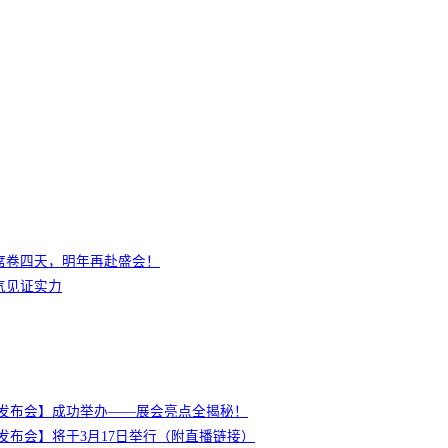
席卷四天，明年再赴盛会！
气见证实力
新闻发布会】成功举办——展会亮点全揭秘！
新闻发布会】将于3月17日举行（附直播链接）