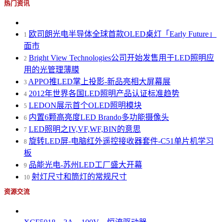
热门资讯
欧司朗光电半导体全球首款OLED桌灯「Early Future」
1
面市
Bright View Technologies公司开始发售用于LED照明应
2
用的光管理薄膜
APPO推LED掌上投影-新品亮相大屏幕展
3
2012年世界各国LED照明产品认证标准趋势
4
LEDON展示首个OLED照明模块
5
内置6颗高亮度LED Brando多功能摄像头
6
LED照明之IV,VF,WF,BIN的意思
7
旋转LED屏-电脑红外遥控接收器套件-C51单片机学习
8
板
品能光电-苏州LED工厂盛大开幕
9
射灯尺寸和筒灯的常规尺寸
10
资源交流