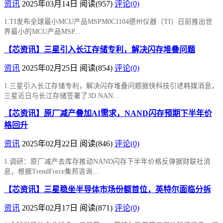
资讯
2025年03月14日
阅读
(957)
评论(0)
1.TI发布全球最小MCU产品MSPM0C1104德州仪器（TI）日前推出世
界最小的MCU产品MSP...
【芯资讯】三星引入长江存储专利，解决闪存堆叠问题
资讯
2025年02月25日
阅读
(854)
评论(0)
1.三星引入长江存储专利，解决闪存堆叠问题据快科技引述韩媒消息，
三星近日与长江存储签署了3D NAN...
【芯资讯】原厂减产叠加AI需求，NAND闪存预期下半年价
格回升
资讯
2025年02月22日
阅读
(846)
评论(0)
1.调研：原厂减产去库存推动NAND闪存下半年价格反弹据财联社消
息，根据TrendForce集邦咨询...
【芯资讯】三星稳坐半导体市场份额首位，英特尔面临分拆
资讯
2025年02月17日
阅读
(871)
评论(0)