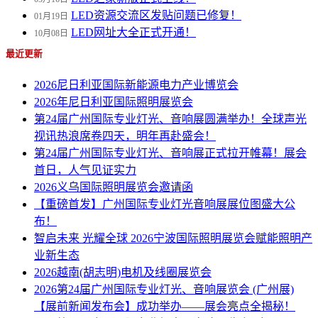
LED资源交流区发贴问题已修复！
01月19日
LED网址大全正式开通！
10月08日
最近更新
2026尼日利亚国际新能源电力产业博览会
2026年尼日利亚国际照明展览会
第24届广州国际专业灯光、音响展圆满举办！全球声光
视讯热浪席卷四天，明年再赴盛会！
第24届广州国际专业灯光、音响展正式拉开帷幕！展会
首日，人气见证实力
2026义乌国际照明展览会邀请函
【重磅首发】广州国际专业灯光音响展展位图盛大公
布！
智启未来 光耀全球 2026宁波国际照明展览会赋能照明产
业新生态
2026越南(胡志明)电机及线圈展览会
2026第24届广州国际专业灯光、音响展览会 (广州展)
【展前新闻发布会】成功举办——展会亮点全揭秘！