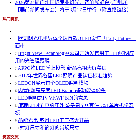
2026第24届广州国际专业灯光、音响展览会 (广州展)
【展前新闻发布会】将于3月17日举行（附直播链接）
热门资讯
欧司朗光电半导体全球首款OLED桌灯「Early Future」
1
面市
Bright View Technologies公司开始发售用于LED照明应
2
用的光管理薄膜
APPO推LED掌上投影-新品亮相大屏幕展
3
2012年世界各国LED照明产品认证标准趋势
4
LEDON展示首个OLED照明模块
5
内置6颗高亮度LED Brando多功能摄像头
6
LED照明之IV,VF,WF,BIN的意思
7
旋转LED屏-电脑红外遥控接收器套件-C51单片机学习
8
板
品能光电-苏州LED工厂盛大开幕
9
射灯尺寸和筒灯的常规尺寸
10
资源交流