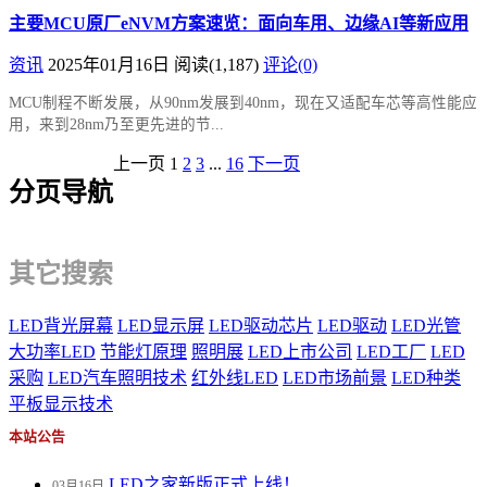
主要MCU原厂eNVM方案速览：面向车用、边缘AI等新应用
资讯
2025年01月16日
阅读
(1,187)
评论(0)
MCU制程不断发展，从90nm发展到40nm，现在又适配车芯等高性能应
用，来到28nm乃至更先进的节...
上一页
1
2
3
...
16
下一页
分页导航
其它搜索
LED背光屏幕
LED显示屏
LED驱动芯片
LED驱动
LED光管
大功率LED
节能灯原理
照明展
LED上市公司
LED工厂
LED
采购
LED汽车照明技术
红外线LED
LED市场前景
LED种类
平板显示技术
本站公告
LED之家新版正式上线！
03月16日