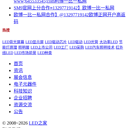
www;645533545;com利博一比一私网
SM9官网上分合作≡13297719142】欧博一比一私网
欧博一比一私网合作】@13297719142欧博正网开户高返
码
热搜
LED背光屏幕
LED显示屏
LED驱动芯片
LED驱动
LED光管
大功率LED
节
能灯原理
照明展
LED上市公司
LED工厂
LED采购
LED汽车照明技术
红外
线LED
LED市场前景
LED种类
首页
资讯
展会信息
电子元器件
科技知识
企业招聘
资源交流
公告
© 2008~2026
LED之家