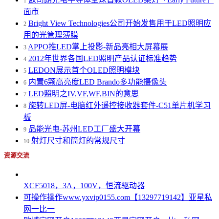
1
面市
Bright View Technologies公司开始发售用于LED照明应
2
用的光管理薄膜
APPO推LED掌上投影-新品亮相大屏幕展
3
2012年世界各国LED照明产品认证标准趋势
4
LEDON展示首个OLED照明模块
5
内置6颗高亮度LED Brando多功能摄像头
6
LED照明之IV,VF,WF,BIN的意思
7
旋转LED屏-电脑红外遥控接收器套件-C51单片机学习
8
板
品能光电-苏州LED工厂盛大开幕
9
射灯尺寸和筒灯的常规尺寸
10
资源交流
XCF5018，3A，100V，恒流驱动器
可操作操作www.yxvip0155.com【13297719142】亚星私
网一比一