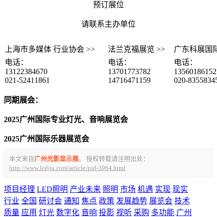
预订展位
请联系主办单位
上海市多媒体 行业协会 >>
法兰克福展览 >>
广东科展国际
电话：
电话：
电话：
13122384670
13701773782
13560186152
021-52411861
14716471159
020-8355834
同期展会：
2025广州国际专业灯光、音响展览会
2025广州国际乐器展览会
本文来自
广州光影显示展
。 授权转载请注明出处：
http://www.ledjia.com/article/pid-3964.html
项目经理
LED照明
产业未来
照明
市场
机遇
实现
现实
行业
全国
研讨会
通知
焦点
政策
发展趋势
展览会
技术
质量
应用
灯光
数字化
音响
投影
视听
采购
多功能
广州