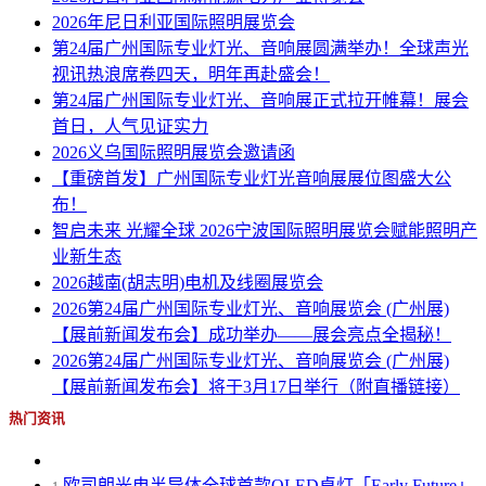
2026年尼日利亚国际照明展览会
第24届广州国际专业灯光、音响展圆满举办！全球声光
视讯热浪席卷四天，明年再赴盛会！
第24届广州国际专业灯光、音响展正式拉开帷幕！展会
首日，人气见证实力
2026义乌国际照明展览会邀请函
【重磅首发】广州国际专业灯光音响展展位图盛大公
布！
智启未来 光耀全球 2026宁波国际照明展览会赋能照明产
业新生态
2026越南(胡志明)电机及线圈展览会
2026第24届广州国际专业灯光、音响展览会 (广州展)
【展前新闻发布会】成功举办——展会亮点全揭秘！
2026第24届广州国际专业灯光、音响展览会 (广州展)
【展前新闻发布会】将于3月17日举行（附直播链接）
热门资讯
欧司朗光电半导体全球首款OLED桌灯「Early Future」