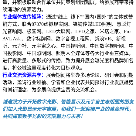
量，并积极联动合作单位共同策划组团观展，给参展商带来持
续涌动的资源活力。
专业媒体宣传矩阵：
通过“线上+线下”“国内+国外”的立体式营
销方式，联合87870虚拟现实网、锋镝传媒LED照明、慧聪灯
光音响网、极客网、LED大屏网、LED之家、米塔之家、Pro
AVL Asia、数字标牌网、数字音视工程网、新浪VR、新视
听、元力社、元宇宙之心、中国视听网、中国数字视听网、中
国投影网、中国照明网、照明人全媒体等各大行业垂直媒体，
进行高质量、多形式的传播，致力提升展会曝光度和品牌知名
度，将公域流量深度转化为目标观众。
行业交流资源共享：
展会期间将举办多场论坛、研讨会和同期
活动，邀请行业领袖、学者和企业代表共同探讨行业发展趋势
和创新理念，为参展商提供宝贵的交流机会。
诚邀致力于开拓数字光影、智能显示及元宇宙生态版图的朋友
们加入光影显示元宇宙展，和我们一起迎接产业的黄金时代，
共同探索数字光影的无限魅力与未来！