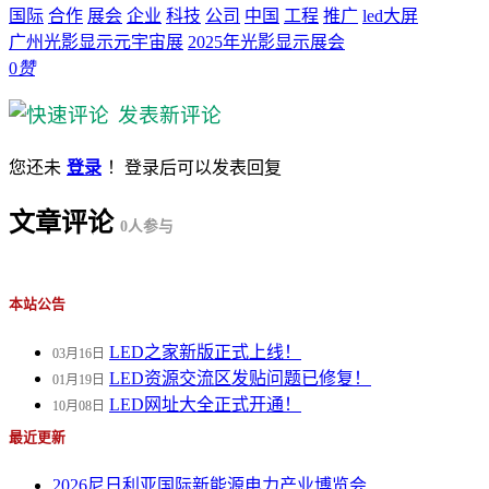
国际
合作
展会
企业
科技
公司
中国
工程
推广
led大屏
广州光影显示元宇宙展
2025年光影显示展会
0
赞
发表新评论
您还未
登录
！登录后可以发表回复
文章评论
0
人参与
本站公告
LED之家新版正式上线！
03月16日
LED资源交流区发贴问题已修复！
01月19日
LED网址大全正式开通！
10月08日
最近更新
2026尼日利亚国际新能源电力产业博览会