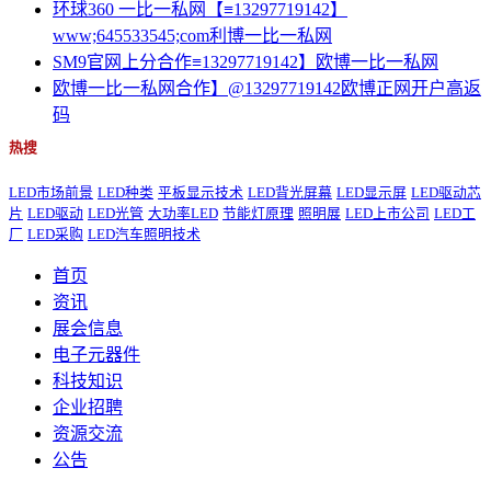
环球360 一比一私网【≡13297719142】
www;645533545;com利博一比一私网
SM9官网上分合作≡13297719142】欧博一比一私网
欧博一比一私网合作】@13297719142欧博正网开户高返
码
热搜
LED市场前景
LED种类
平板显示技术
LED背光屏幕
LED显示屏
LED驱动芯
片
LED驱动
LED光管
大功率LED
节能灯原理
照明展
LED上市公司
LED工
厂
LED采购
LED汽车照明技术
首页
资讯
展会信息
电子元器件
科技知识
企业招聘
资源交流
公告