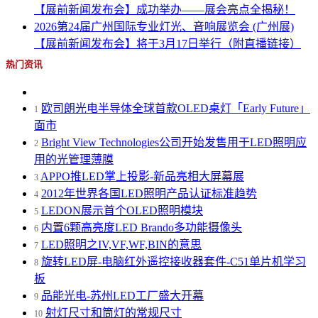
【展前新闻发布会】成功举办——展会亮点全揭秘！
2026第24届广州国际专业灯光、音响展览会 (广州展)
【展前新闻发布会】将于3月17日举行（附直播链接）
热门资讯
欧司朗光电半导体全球首款OLED桌灯「Early Future」
1
面市
Bright View Technologies公司开始发售用于LED照明应
2
用的光管理薄膜
APPO推LED掌上投影-新品亮相大屏幕展
3
2012年世界各国LED照明产品认证标准趋势
4
LEDON展示首个OLED照明模块
5
内置6颗高亮度LED Brando多功能摄像头
6
LED照明之IV,VF,WF,BIN的意思
7
旋转LED屏-电脑红外遥控接收器套件-C51单片机学习
8
板
品能光电-苏州LED工厂盛大开幕
9
射灯尺寸和筒灯的常规尺寸
10