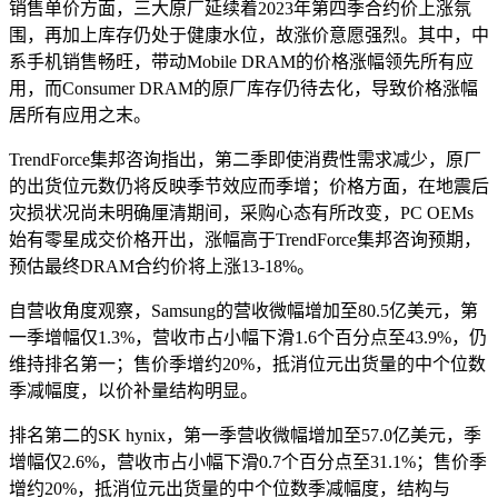
销售单价方面，三大原厂延续着2023年第四季合约价上涨氛
围，再加上库存仍处于健康水位，故涨价意愿强烈。其中，中
系手机销售畅旺，带动Mobile DRAM的价格涨幅领先所有应
用，而Consumer DRAM的原厂库存仍待去化，导致价格涨幅
居所有应用之末。
TrendForce集邦咨询指出，第二季即使消费性需求减少，原厂
的出货位元数仍将反映季节效应而季增；价格方面，在地震后
灾损状况尚未明确厘清期间，采购心态有所改变，PC OEMs
始有零星成交价格开出，涨幅高于TrendForce集邦咨询预期，
预估最终DRAM合约价将上涨13-18%。
自营收角度观察，Samsung的营收微幅增加至80.5亿美元，第
一季增幅仅1.3%，营收市占小幅下滑1.6个百分点至43.9%，仍
维持排名第一；售价季增约20%，抵消位元出货量的中个位数
季减幅度，以价补量结构明显。
排名第二的SK hynix，第一季营收微幅增加至57.0亿美元，季
增幅仅2.6%，营收市占小幅下滑0.7个百分点至31.1%；售价季
增约20%，抵消位元出货量的中个位数季减幅度，结构与