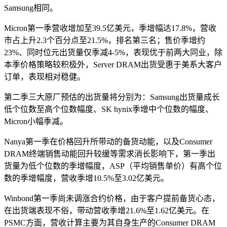
Samsung相同。
Micron第一季营收增加至39.5亿美元，季增幅达17.8%，营收
市占上升2.3个百分点至21.5%，排名第三名；售价季增约
23%、同时位元出货量仅季减4-5%，表现优于前两大同业，除
本季价格策略较积极外，Server DRAM出货受惠于美系大客户
订单，表现相对稳健。
第二季三大原厂预估的出货量将分别为：Samsung出货量成长
低个位数至高个位数幅度、SK hynix季增中个位数的幅度、
Micron小幅季减。
Nanya第一季在价格回升所带动的备货动能，以及Consumer
DRAM终端销售动能回升较缓等需求消长影响下，第一季出
货量为低个位数的季增幅度，ASP（平均销售单价）有高个位
数的季增幅度，营收季增10.5%至3.02亿美元。
Winbond第一季尚未调涨合约价格，由于客户提前备货心态，
在出货端表现不俗，带动营收季增21.6%至1.62亿美元。在
PSMC方面，营收计算主要为其自身生产的Consumer DRAM