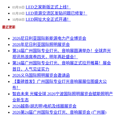
LED之家新版正式上线！
03月16日
LED资源交流区发贴问题已修复！
01月19日
LED网址大全正式开通！
10月08日
最近更新
2026尼日利亚国际新能源电力产业博览会
2026年尼日利亚国际照明展览会
第24届广州国际专业灯光、音响展圆满举办！全球声光
视讯热浪席卷四天，明年再赴盛会！
第24届广州国际专业灯光、音响展正式拉开帷幕！展会
首日，人气见证实力
2026义乌国际照明展览会邀请函
【重磅首发】广州国际专业灯光音响展展位图盛大公
布！
智启未来 光耀全球 2026宁波国际照明展览会赋能照明产
业新生态
2026越南(胡志明)电机及线圈展览会
2026第24届广州国际专业灯光、音响展览会 (广州展)