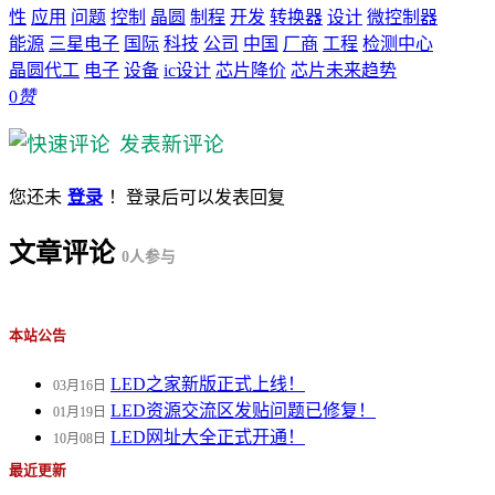
性
应用
问题
控制
晶圆
制程
开发
转换器
设计
微控制器
能源
三星电子
国际
科技
公司
中国
厂商
工程
检测中心
晶圆代工
电子
设备
ic设计
芯片降价
芯片未来趋势
0
赞
发表新评论
您还未
登录
！登录后可以发表回复
文章评论
0
人参与
本站公告
LED之家新版正式上线！
03月16日
LED资源交流区发贴问题已修复！
01月19日
LED网址大全正式开通！
10月08日
最近更新