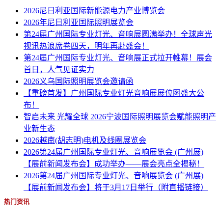
2026尼日利亚国际新能源电力产业博览会
2026年尼日利亚国际照明展览会
第24届广州国际专业灯光、音响展圆满举办！全球声光
视讯热浪席卷四天，明年再赴盛会！
第24届广州国际专业灯光、音响展正式拉开帷幕！展会
首日，人气见证实力
2026义乌国际照明展览会邀请函
【重磅首发】广州国际专业灯光音响展展位图盛大公
布！
智启未来 光耀全球 2026宁波国际照明展览会赋能照明产
业新生态
2026越南(胡志明)电机及线圈展览会
2026第24届广州国际专业灯光、音响展览会 (广州展)
【展前新闻发布会】成功举办——展会亮点全揭秘！
2026第24届广州国际专业灯光、音响展览会 (广州展)
【展前新闻发布会】将于3月17日举行（附直播链接）
热门资讯