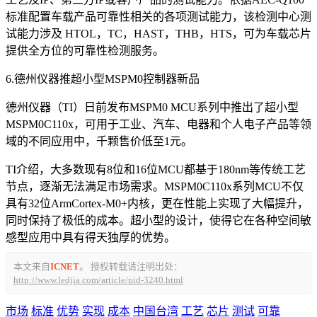
标准配置车载产品可靠性相关的各项测试能力，该检测中心测
试能力涉及 HTOL，TC，HAST，THB，HTS，可为车载芯片
提供全方位的可靠性检测服务。
6.德州仪器推超小型MSPM0控制器新品
德州仪器（TI）日前发布MSPM0 MCU系列中推出了超小型
MSPM0C110x，可用于工业、汽车、电器和个人电子产品等领
域的不同应用中，千颗售价低至1元。
TI介绍，大多数现有8位和16位MCU都基于180nm等传统工艺
节点，逐渐无法满足市场需求。MSPM0C110x系列MCU不仅
具有32位ArmCortex-M0+内核，更在性能上实现了大幅提升，
同时保持了极低的成本。超小型的设计，使得它在各种空间敏
感型应用中具有得天独厚的优势。
本文来自
ICNET
。 授权转载请注明出处：
http://www.ledjia.com/article/pid-3240.html
市场
标准
优势
实现
成本
中国台湾
工艺
芯片
测试
可靠