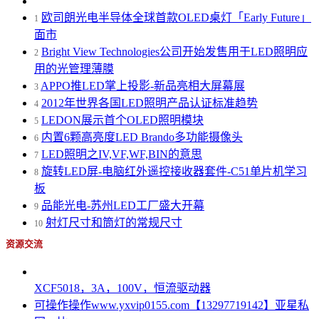
欧司朗光电半导体全球首款OLED桌灯「Early Future」
1
面市
Bright View Technologies公司开始发售用于LED照明应
2
用的光管理薄膜
APPO推LED掌上投影-新品亮相大屏幕展
3
2012年世界各国LED照明产品认证标准趋势
4
LEDON展示首个OLED照明模块
5
内置6颗高亮度LED Brando多功能摄像头
6
LED照明之IV,VF,WF,BIN的意思
7
旋转LED屏-电脑红外遥控接收器套件-C51单片机学习
8
板
品能光电-苏州LED工厂盛大开幕
9
射灯尺寸和筒灯的常规尺寸
10
资源交流
XCF5018，3A，100V，恒流驱动器
可操作操作www.yxvip0155.com【13297719142】亚星私