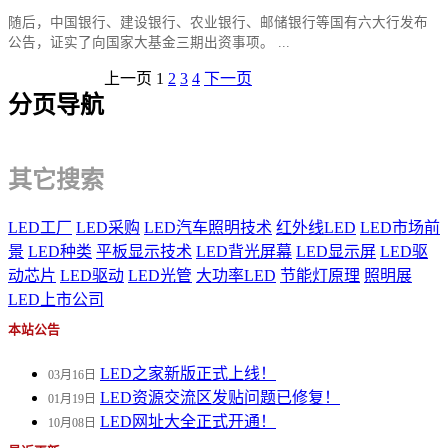
随后，中国银行、建设银行、农业银行、邮储银行等国有六大行发布
公告，证实了向国家大基金三期出资事项。 ...
上一页
1
2
3
4
下一页
分页导航
其它搜索
LED工厂
LED采购
LED汽车照明技术
红外线LED
LED市场前
景
LED种类
平板显示技术
LED背光屏幕
LED显示屏
LED驱
动芯片
LED驱动
LED光管
大功率LED
节能灯原理
照明展
LED上市公司
本站公告
LED之家新版正式上线！
03月16日
LED资源交流区发贴问题已修复！
01月19日
LED网址大全正式开通！
10月08日