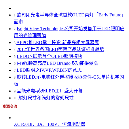
欧司朗光电半导体全球首款OLED桌灯「Early Future」
1
面市
Bright View Technologies公司开始发售用于LED照明应
2
用的光管理薄膜
APPO推LED掌上投影-新品亮相大屏幕展
3
2012年世界各国LED照明产品认证标准趋势
4
LEDON展示首个OLED照明模块
5
内置6颗高亮度LED Brando多功能摄像头
6
LED照明之IV,VF,WF,BIN的意思
7
旋转LED屏-电脑红外遥控接收器套件-C51单片机学习
8
板
品能光电-苏州LED工厂盛大开幕
9
射灯尺寸和筒灯的常规尺寸
10
资源交流
XCF5018，3A，100V，恒流驱动器