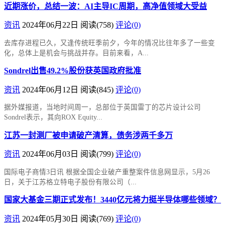
近期涨价，总结一波：AI主导IC周期，高净值领域大受益
资讯
2024年06月22日
阅读
(758)
评论(0)
去库存进程已久，又逢传统旺季前夕，今年的情况比往年多了一些变
化，总体上是机会与挑战并存。目前来看，A...
Sondrel出售49.2%股份获英国政府批准
资讯
2024年06月12日
阅读
(845)
评论(0)
据外媒报道，当地时间周一，总部位于英国雷丁的芯片设计公司
Sondrel表示，其向ROX Equity...
江苏一封测厂被申请破产清算，债务涉两千多万
资讯
2024年06月03日
阅读
(799)
评论(0)
国际电子商情3日讯 根据全国企业破产重整案件信息网显示，5月26
日，关于江苏格立特电子股份有限公司（...
国家大基金三期正式发布！3440亿元将力挺半导体哪些领域？
资讯
2024年05月30日
阅读
(769)
评论(0)