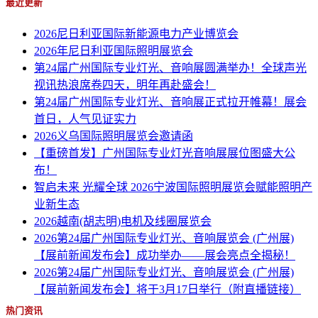
最近更新
2026尼日利亚国际新能源电力产业博览会
2026年尼日利亚国际照明展览会
第24届广州国际专业灯光、音响展圆满举办！全球声光
视讯热浪席卷四天，明年再赴盛会！
第24届广州国际专业灯光、音响展正式拉开帷幕！展会
首日，人气见证实力
2026义乌国际照明展览会邀请函
【重磅首发】广州国际专业灯光音响展展位图盛大公
布！
智启未来 光耀全球 2026宁波国际照明展览会赋能照明产
业新生态
2026越南(胡志明)电机及线圈展览会
2026第24届广州国际专业灯光、音响展览会 (广州展)
【展前新闻发布会】成功举办——展会亮点全揭秘！
2026第24届广州国际专业灯光、音响展览会 (广州展)
【展前新闻发布会】将于3月17日举行（附直播链接）
热门资讯