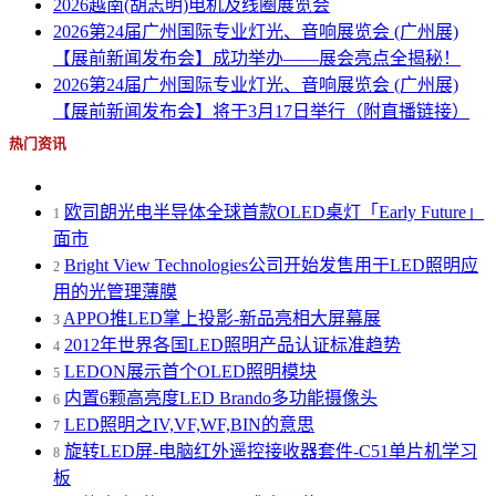
2026越南(胡志明)电机及线圈展览会
2026第24届广州国际专业灯光、音响展览会 (广州展)
【展前新闻发布会】成功举办——展会亮点全揭秘！
2026第24届广州国际专业灯光、音响展览会 (广州展)
【展前新闻发布会】将于3月17日举行（附直播链接）
热门资讯
欧司朗光电半导体全球首款OLED桌灯「Early Future」
1
面市
Bright View Technologies公司开始发售用于LED照明应
2
用的光管理薄膜
APPO推LED掌上投影-新品亮相大屏幕展
3
2012年世界各国LED照明产品认证标准趋势
4
LEDON展示首个OLED照明模块
5
内置6颗高亮度LED Brando多功能摄像头
6
LED照明之IV,VF,WF,BIN的意思
7
旋转LED屏-电脑红外遥控接收器套件-C51单片机学习
8
板