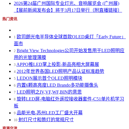
2026第24届广州国际专业灯光、音响展览会 (广州展)
【展前新闻发布会】将于3月17日举行（附直播链接）
热门资讯
欧司朗光电半导体全球首款OLED桌灯「Early Future」
1
面市
Bright View Technologies公司开始发售用于LED照明应
2
用的光管理薄膜
APPO推LED掌上投影-新品亮相大屏幕展
3
2012年世界各国LED照明产品认证标准趋势
4
LEDON展示首个OLED照明模块
5
内置6颗高亮度LED Brando多功能摄像头
6
LED照明之IV,VF,WF,BIN的意思
7
旋转LED屏-电脑红外遥控接收器套件-C51单片机学习
8
板
品能光电-苏州LED工厂盛大开幕
9
射灯尺寸和筒灯的常规尺寸
10
资源交流