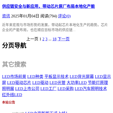
供应链安全与新应用，带动芯片原厂布局本地化产能
资讯
2025年01月04日
阅读
(794)
评论(0)
近年来宏观与市场形势的发展，带动起芯片本地化生产的趋势。芯片
企业的产能布局，也在顺应目标市场的供应链...
上一页
1
2
3
...
18
下一页
分页导航
其它搜索
LED市场前景
LED种类
平板显示技术
LED背光屏幕
LED显示
屏
LED驱动芯片
LED驱动
LED光管
大功率LED
节能灯原理
照明展
LED上市公司
LED工厂
LED采购
LED汽车照明技术
红外线LED
本站公告