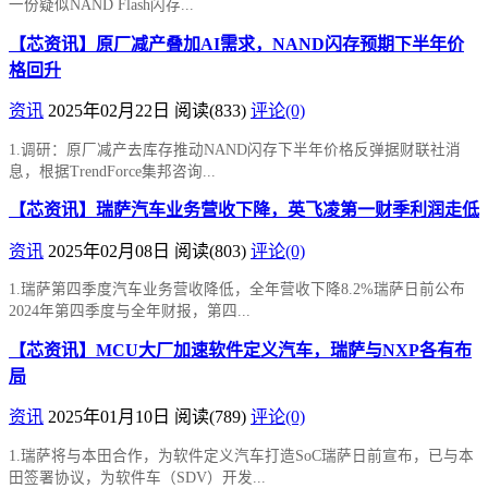
一份疑似NAND Flash闪存...
【芯资讯】原厂减产叠加AI需求，NAND闪存预期下半年价
格回升
资讯
2025年02月22日
阅读
(833)
评论(0)
1.调研：原厂减产去库存推动NAND闪存下半年价格反弹据财联社消
息，根据TrendForce集邦咨询...
【芯资讯】瑞萨汽车业务营收下降，英飞凌第一财季利润走低
资讯
2025年02月08日
阅读
(803)
评论(0)
1.瑞萨第四季度汽车业务营收降低，全年营收下降8.2%瑞萨日前公布
2024年第四季度与全年财报，第四...
【芯资讯】MCU大厂加速软件定义汽车，瑞萨与NXP各有布
局
资讯
2025年01月10日
阅读
(789)
评论(0)
1.瑞萨将与本田合作，为软件定义汽车打造SoC瑞萨日前宣布，已与本
田签署协议，为软件车（SDV）开发...