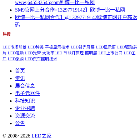
www;645533545;com利博一比一私网
SM9官网上分合作≡13297719142】欧博一比一私网
欧博一比一私网合作】@13297719142欧博正网开户高返
码
热搜
LED市场前景
LED种类
平板显示技术
LED背光屏幕
LED显示屏
LED驱动芯
片
LED驱动
LED光管
大功率LED
节能灯原理
照明展
LED上市公司
LED工
厂
LED采购
LED汽车照明技术
首页
资讯
展会信息
电子元器件
科技知识
企业招聘
资源交流
公告
© 2008~2026
LED之家