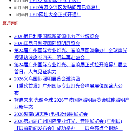
LED之家新版正式上线！
03月16日
LED资源交流区发贴问题已修复！
01月19日
LED网址大全正式开通！
10月08日
最近更新
2026尼日利亚国际新能源电力产业博览会
2026年尼日利亚国际照明展览会
第24届广州国际专业灯光、音响展圆满举办！全球声光
视讯热浪席卷四天，明年再赴盛会！
第24届广州国际专业灯光、音响展正式拉开帷幕！展会
首日，人气见证实力
2026义乌国际照明展览会邀请函
【重磅首发】广州国际专业灯光音响展展位图盛大公
布！
智启未来 光耀全球 2026宁波国际照明展览会赋能照明产
业新生态
2026越南(胡志明)电机及线圈展览会
2026第24届广州国际专业灯光、音响展览会 (广州展)
【展前新闻发布会】成功举办——展会亮点全揭秘！