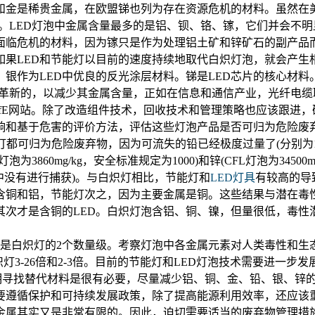
是稀贵金属，在欧盟锑也列为存在资源危机的材料。虽然在美
忧。LED灯泡中金属含量最多的是铝、钡、铬、镓，它们并会不
面临危机的材料，因为镓只是作为处理铝土矿和锌矿石的副产品
如果LED和节能灯以目前的速度持续地取代白炽灯泡，就会产生
。银作为LED中优良的反光涂层材料。锑是LED芯片的核心材料
造和革新的，以减少其金属含量，正如在信息和通信产业，光纤电
fE网站。除了改造组件技术，回收技术和管理策略也应该跟进，
和基于危害的评价方法，评估这些灯泡产品是否可归为危险废弃物
可归为危险废弃物，因为可流失的铅已经极度过量了(分别为132m
铅(CFL灯泡为3860mg/kg，安全标准规定为1000)和锌(CFL灯泡为
中没有进行捕获)。与白炽灯相比，节能灯和
LED灯具
有较高的导
节能灯次之，因为主要金属是铜。这些结果与潜在毒性指标(ToxicPot
次才是含铜的LED。白炽灯泡含铝、铜、镍，但量很低，毒性
，是白炽灯的2个数量级。考察灯泡中各金属元素对人类毒性和生态毒
灯3-26倍和2-3倍。目前的节能灯和LED灯泡技术需要进一步
寻找替代材料是很有必要，尽量减少铝、铜、金、铅、银、锌的
要遵循保护和可持续发展政策，除了提高能源利用效率，还应该
金属其实又是非常有限的。因此，迫切需要适当的废弃物管理措