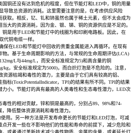
国铜还没有达到危机的程度，但在节能灯和LED中，铜的用量
明显导致总资源的消耗。这里需要注意的是，在考虑供应风险
而获取。相反，钇、钆和铈虽然也属于稀土元素，但不太会成为
相当大的资源消耗，因为金、银、锑、铜的资源供应是不足的。
。铜是用于LED和节能灯中的线圈为和印刷电路板。因此，在
缆取代铜电缆一样。
确保在LED和节能灯中回收的贵重金属能进入再循环。在现有
。基于生命周期影响的方法，与常规的生命周期评估(LCA)
g/L与44mg/L，而安全标准规定为5)和高含量的铜
34500mg/kg，安全标准规定为5000)，而白炽灯泡是不危险的。注意，
致资源枯竭和毒性的潜力，主要是由于它们具有较高的铝、
entialIndicator，TPI)的结果有所不同。TPI的结果
潜力小。节能灯的具有最高的人类毒性和生态毒性潜力，LED次
性的相对贡献，锌和铜是最高的，分别占89、98%和74-
发展，降低整体资源消耗和毒性潜力。
使用。另一种方法是开发寿命更长的节能灯和LED灯泡，可减
重点开发一些在不影响他们的性能和寿命的前提下，减少危险和
施，或者通过革新技术减少毒性物质、金属的含量，或者延长灯