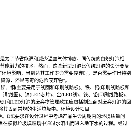
是为了节省能源和减少温室气体排放。同传统的白炽灯泡相
有巨大节能潜力的技术，然而，这些新型灯泡比传统灯泡的设计要复
潜在环境影响，当到达其工作寿命需要废弃时，是否需要作出特别
响：是金属资源，还是有毒的危险废弃物”。
、铜(主要是用于线圈和印刷线路板)、铁、铅(印刷线路板和
、铜(线圈)、镓(LED芯片)、金(LED线)、铁、铅(印刷线路板)、
节能灯和LED灯泡的废弃物管理政策应包括制造商对废弃灯泡的回
，避免将其丢到常规的生活垃圾中。环境设计项目
带来的污染风险。DfE要求在设计过程中考虑产品生命周期内的环境质量问
，旨在模拟垃圾填埋场中通过水溶出而进入地下水的过程。经过