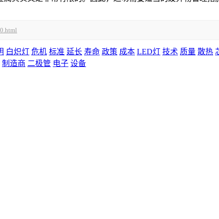
00.html
明
白炽灯
危机
标准
延长
寿命
政策
成本
LED灯
技术
质量
散热
制造商
二极管
电子
设备