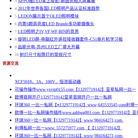
APPO推LED掌上投影-新品亮相大屏幕展
3
2012年世界各国LED照明产品认证标准趋势
4
LEDON展示首个OLED照明模块
5
内置6颗高亮度LED Brando多功能摄像头
6
LED照明之IV,VF,WF,BIN的意思
7
旋转LED屏-电脑红外遥控接收器套件-C51单片机学习板
8
品能光电-苏州LED工厂盛大开幕
9
射灯尺寸和筒灯的常规尺寸
10
资源交流
XCF5018，3A，100V，恒流驱动器
可操作操作www.yxvip0155.com【13297719142】亚星私网一比一
欧博官网开户13297719142亚星官网开户一比一私网
环球360 一比一私网【≡13297719142】www;645533545;com
欧博一比一私网操作插件www.aabbgg003.com【13297719142
环球360一比一私网【13297719142】www;984164271;com
利博私网一比一www. 557275977.com 【【13297719142】
环球360一比一私网【13297719142】www;984164271;com