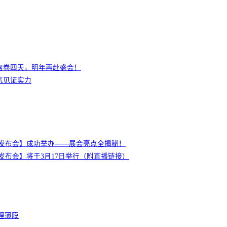
席卷四天，明年再赴盛会！
气见证实力
新闻发布会】成功举办——展会亮点全揭秘！
新闻发布会】将于3月17日举行（附直播链接）
管理薄膜