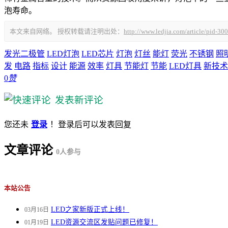
泡寿命。
本文来自网络。 授权转载请注明出处：
http://www.ledjia.com/article/pid-30
发光二极管
LED灯泡
LED芯片
灯泡
灯丝
能灯
荧光
不锈钢
照
发
电路
指标
设计
能源
效率
灯具
节能灯
节能
LED灯具
新技术
0
赞
发表新评论
您还未
登录
！登录后可以发表回复
文章评论
0
人参与
本站公告
LED之家新版正式上线！
03月16日
LED资源交流区发贴问题已修复！
01月19日