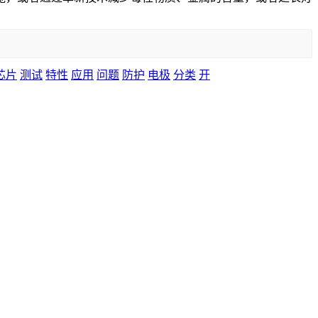
芯片
测试
特性
应用
问题
防护
电极
分类
开