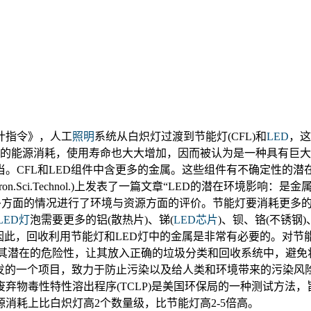
计指令》，人工
照明
系统从白炽灯过渡到节能灯(CFL)和
LED
，这
0~85%的能源消耗，使用寿命也大大增加，因而被认为是一种具
。CFL和LED组件中含更多的金属。这些组件有不确定性的
viron.Sci.Technol.)上发表了一篇文章“LED的潜在环境影
方面的情况进行了环境与资源方面的评价。节能灯要消耗更多的锑
LED灯
泡需要更多的铝(散热片)、锑(
LED芯片
)、钡、铬(不锈钢)
镍。因此，回收利用节能灯和LED灯中的金属是非常有必要的。对
，在产品上标示其潜在的危险性，让其放入正确的垃圾分类和回收系统中
)是美国环保署1992年开发的一个项目，致力于防止污染以及给人类和环境
弃物毒性特性溶出程序(TCLP)是美国环保局的一种测试方法
消耗上比白炽灯高2个数量级，比节能灯高2-5倍高。