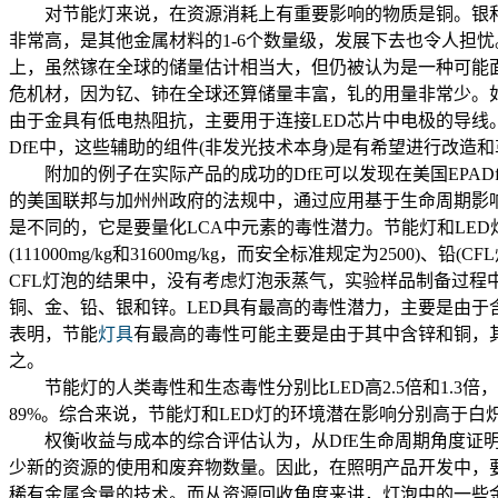
对节能灯来说，在资源消耗上有重要影响的物质是铜。银和金
非常高，是其他金属材料的1-6个数量级，发展下去也令人担
上，虽然镓在全球的储量估计相当大，但仍被认为是一种可能
危机材，因为钇、铈在全球还算储量丰富，钆的用量非常少。
由于金具有低电热阻抗，主要用于连接LED芯片中电极的导线
DfE中，这些辅助的组件(非发光技术本身)是有希望进行改
附加的例子在实际产品的成功的DfE可以发现在美国EPAD
的美国联邦与加州州政府的法规中，通过应用基于生命周期影响
是不同的，它是要量化LCA中元素的毒性潜力。节能灯和LED灯都
(111000mg/kg和31600mg/kg，而安全标准规定为2500)、
CFL灯泡的结果中，没有考虑灯泡汞蒸气，实验样品制备过程
铜、金、铅、银和锌。LED具有最高的毒性潜力，主要是由于含铜和铝，
表明，节能
灯具
有最高的毒性可能主要是由于其中含锌和铜，其
之。
节能灯的人类毒性和生态毒性分别比LED高2.5倍和1.3倍
89%。综合来说，节能灯和LED灯的环境潜在影响分别高于白炽
权衡收益与成本的综合评估认为，从DfE生命周期角度证明
少新的资源的使用和废弃物数量。因此，在照明产品开发中，
稀有金属含量的技术。而从资源回收角度来讲，灯泡中的一些