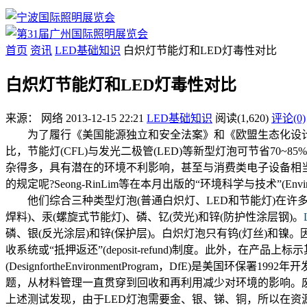
首页
资讯
LED基础知识
白炽灯节能灯和LED灯毒性对比
白炽灯节能灯和LED灯毒性对比
来源：
网络
2013-12-15 22:21
LED基础知识
阅读(1,620)
评论(0)
为了履行《美国能源独立和安全法案》和《欧盟生态化设
比，节能灯(CFL)与发光二极管(LED)等新型灯泡可节省7
杂得多，具有潜在的环境不利影响，甚至与消费类电子设备相当
的规定呢?Seong-RinLim等在本月出版的“环境科学与技术”(En
他们综合三种类型灯泡(普通白炽灯、LED和节能灯)在许多
焊料)、汞(螺旋式节能灯)、磷、钇(荧光)和锌(防护性涂层钢)。
磷、银(反光涂层)和锌(保护层)。白炽灯泡只有钨(灯丝)和
收系统或“抵押返还”(deposit-refund)制度。此外
(DesignfortheEnvironmentProgram，DfE
题，从材料管理一直贯穿到回收和再利用减少对环境的影响。废
上述测试发现，由于LED灯泡需要金、银、锑、铜，所以在资源