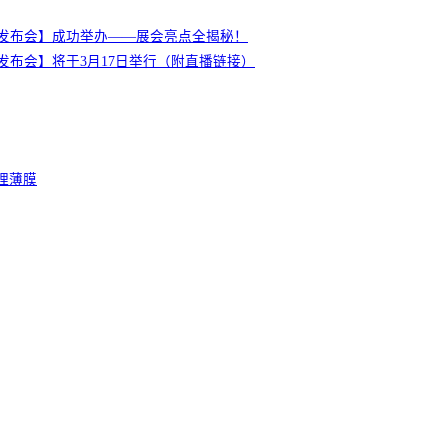
新闻发布会】成功举办——展会亮点全揭秘！
新闻发布会】将于3月17日举行（附直播链接）
管理薄膜