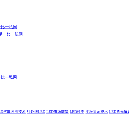
利博一比一私网
】亚星一比一私网
利博一比一私网
ED汽车照明技术
红外线LED
LED市场前景
LED种类
平板显示技术
LED背光屏