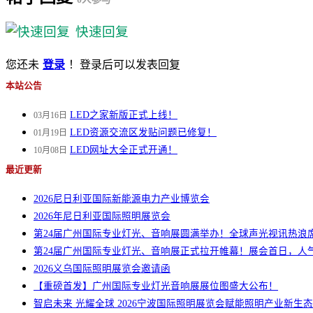
快速回复
您还未
登录
！登录后可以发表回复
本站公告
LED之家新版正式上线！
03月16日
LED资源交流区发贴问题已修复！
01月19日
LED网址大全正式开通！
10月08日
最近更新
2026尼日利亚国际新能源电力产业博览会
2026年尼日利亚国际照明展览会
第24届广州国际专业灯光、音响展圆满举办！全球声光视讯热浪
第24届广州国际专业灯光、音响展正式拉开帷幕！展会首日，人
2026义乌国际照明展览会邀请函
【重磅首发】广州国际专业灯光音响展展位图盛大公布！
智启未来 光耀全球 2026宁波国际照明展览会赋能照明产业新生态