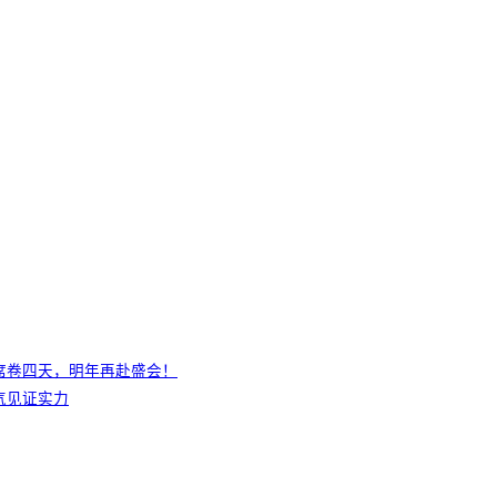
席卷四天，明年再赴盛会！
气见证实力