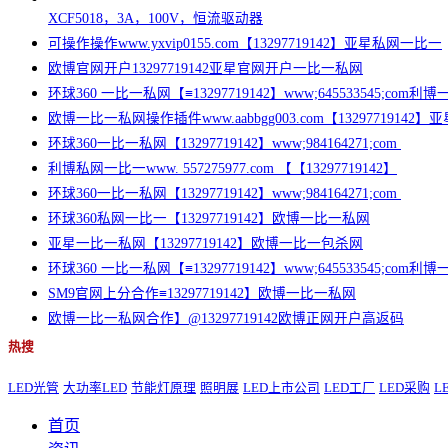
XCF5018，3A，100V，恒流驱动器
可操作操作www.yxvip0155.com【13297719142】亚星私网一比一
欧博官网开户13297719142亚星官网开户一比一私网
环球360 一比一私网【≡13297719142】www;645533545;com
欧博一比一私网操作插件www.aabbgg003.com【13297719142
环球360一比一私网【13297719142】www;984164271;com
利博私网一比一www. 557275977.com 【【13297719142】
环球360一比一私网【13297719142】www;984164271;com
环球360私网一比一【13297719142】欧博一比一私网
亚星一比一私网【13297719142】欧博一比一包杀网
环球360 一比一私网【≡13297719142】www;645533545;com
SM9官网上分合作≡13297719142】欧博一比一私网
欧博一比一私网合作】@13297719142欧博正网开户高返码
热搜
LED光管
大功率LED
节能灯原理
照明展
LED上市公司
LED工厂
LED采购
L
首页