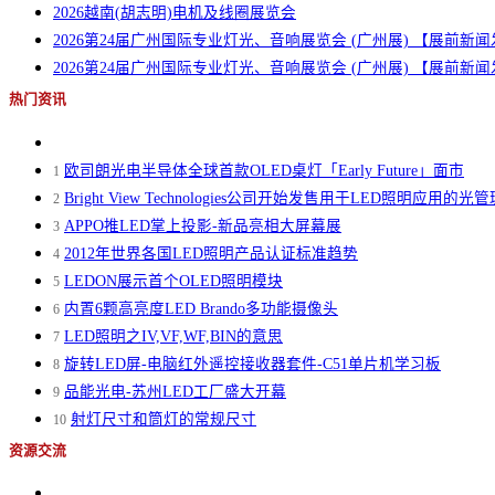
2026越南(胡志明)电机及线圈展览会
2026第24届广州国际专业灯光、音响展览会 (广州展) 【展前
2026第24届广州国际专业灯光、音响展览会 (广州展) 【展前
热门资讯
欧司朗光电半导体全球首款OLED桌灯「Early Future」面市
1
Bright View Technologies公司开始发售用于LED照明应用的光
2
APPO推LED掌上投影-新品亮相大屏幕展
3
2012年世界各国LED照明产品认证标准趋势
4
LEDON展示首个OLED照明模块
5
内置6颗高亮度LED Brando多功能摄像头
6
LED照明之IV,VF,WF,BIN的意思
7
旋转LED屏-电脑红外遥控接收器套件-C51单片机学习板
8
品能光电-苏州LED工厂盛大开幕
9
射灯尺寸和筒灯的常规尺寸
10
资源交流