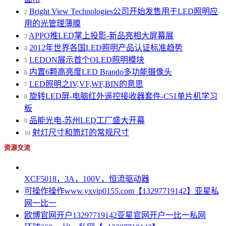
Bright View Technologies公司开始发售用于LED照明应
2
用的光管理薄膜
APPO推LED掌上投影-新品亮相大屏幕展
3
2012年世界各国LED照明产品认证标准趋势
4
LEDON展示首个OLED照明模块
5
内置6颗高亮度LED Brando多功能摄像头
6
LED照明之IV,VF,WF,BIN的意思
7
旋转LED屏-电脑红外遥控接收器套件-C51单片机学习
8
板
品能光电-苏州LED工厂盛大开幕
9
射灯尺寸和筒灯的常规尺寸
10
资源交流
XCF5018，3A，100V，恒流驱动器
可操作操作www.yxvip0155.com【13297719142】亚星私
网一比一
欧博官网开户13297719142亚星官网开户一比一私网