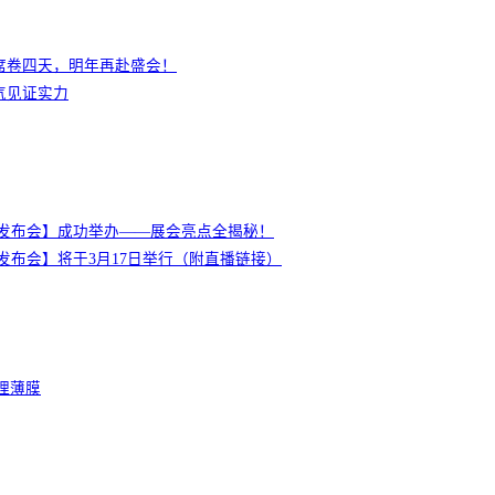
席卷四天，明年再赴盛会！
气见证实力
新闻发布会】成功举办——展会亮点全揭秘！
新闻发布会】将于3月17日举行（附直播链接）
管理薄膜