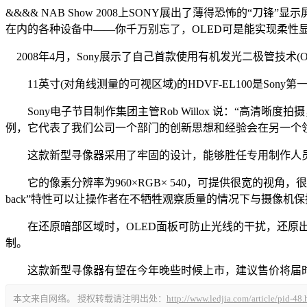
&&&& NAB Show 2008上SONY展出了薄得恐怖的“
在内的各种设备中——你千万别忘了，OLED可是能实现柔性
2008年4月，Sony展示了自己首款使用有机发光二极管技术
11英寸(对角线测量的可视区域)的HDVF-EL100是Son
Sony电子节目制作集团主管Rob Willox 说：“高
例，它代表了我们公司一个部门的创新思想和经验会在另一个
这款新型寻像器采用了牢固的设计，能够胜任专用制作人员
它的像素分辨率为960×RGB× 540，可提供很宽的视角，
back”特性可以让操作者在不牺牲观察质量的情况下与摄像机
在还原暗部区域时，OLED面板可防止光线的干扰，还原出逼真
制。
这款新型寻像器有望在今年晚些时候上市，建议售价将届
本文来自网络。 授权转载请注明出处：
http://www.ledjia.com/article/pid-48.