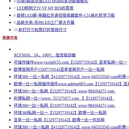
内置6颗高亮度LED Brando多功能摄像头
6
LED照明之IV,VF,WF,BIN的意思
7
旋转LED屏-电脑红外遥控接收器套件-C51单片机学习板
8
品能光电-苏州LED工厂盛大开幕
9
射灯尺寸和筒灯的常规尺寸
10
资源交流
XCF5018，3A，100V，恒流驱动器
可操作操作www.yxvip0155.com【13297719142】亚星私网一比一
欧博官网开户13297719142亚星官网开户一比一私网
环球360 一比一私网【≡13297719142】www;645533545;com
欧博一比一私网操作插件www.aabbgg003.com【13297719142
环球360一比一私网【13297719142】www;984164271;com
利博私网一比一www. 557275977.com 【【13297719142】
环球360一比一私网【13297719142】www;984164271;com
环球360私网一比一【13297719142】欧博一比一私网
亚星一比一私网【13297719142】欧博一比一包杀网
环球360 一比一私网【≡13297719142】www;645533545;com