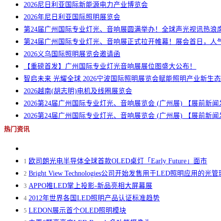
2026尼日利亚国际新能源电力产业博览会
2026年尼日利亚国际照明展览会
第24届广州国际专业灯光、音响展圆满举办！全球声光视讯热浪
第24届广州国际专业灯光、音响展正式拉开帷幕！展会首日，人
2026义乌国际照明展览会邀请函
【重磅首发】广州国际专业灯光音响展展位图盛大公布！
智启未来 光耀全球 2026宁波国际照明展览会赋能照明产业新生态
2026越南(胡志明)电机及线圈展览会
2026第24届广州国际专业灯光、音响展览会 (广州展) 【展前
2026第24届广州国际专业灯光、音响展览会 (广州展) 【展前
热门资讯
欧司朗光电半导体全球首款OLED桌灯「Early Future」面市
1
Bright View Technologies公司开始发售用于LED照明应用的光
2
APPO推LED掌上投影-新品亮相大屏幕展
3
2012年世界各国LED照明产品认证标准趋势
4
LEDON展示首个OLED照明模块
5