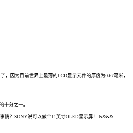
势了，因为目前世界上最薄的LCD显示元件的厚度为0.67毫米，
屏的十分之一。
情？SONY说可以做个11英寸OLED显示屏！ &&&&