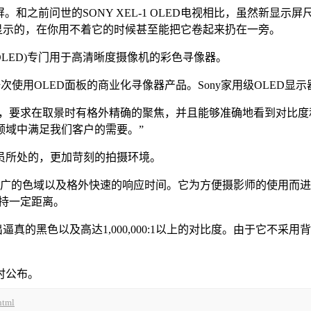
刀锋”显示屏。和之前问世的SONY XEL-1 OLED电视相比，虽
显示的，在你用不着它的时候甚至能把它卷起来扔在一旁。
(OLED)专门用于高清晰度摄像机的彩色寻像器。
y第一次使用OLED面板的商业化寻像器产品。Sony家用级OLE
清晰度拍摄，要求在取景时有格外精确的聚焦，并且能够准确地看到对
领域中满足我们客户的需要。”
所处的，更加苛刻的拍摄环境。
很广的色域以及格外快速的响应时间。它为方便摄影师的使用而进行
保持一定距离。
的黑色以及高达1,000,000:1以上的对比度。由于它不采
时公布。
html