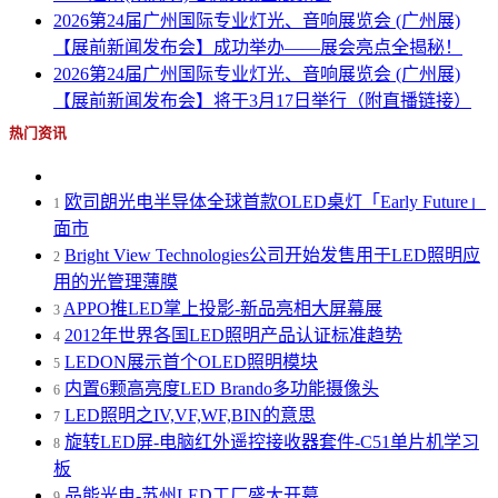
2026第24届广州国际专业灯光、音响展览会 (广州展)
【展前新闻发布会】成功举办——展会亮点全揭秘！
2026第24届广州国际专业灯光、音响展览会 (广州展)
【展前新闻发布会】将于3月17日举行（附直播链接）
热门资讯
欧司朗光电半导体全球首款OLED桌灯「Early Future」
1
面市
Bright View Technologies公司开始发售用于LED照明应
2
用的光管理薄膜
APPO推LED掌上投影-新品亮相大屏幕展
3
2012年世界各国LED照明产品认证标准趋势
4
LEDON展示首个OLED照明模块
5
内置6颗高亮度LED Brando多功能摄像头
6
LED照明之IV,VF,WF,BIN的意思
7
旋转LED屏-电脑红外遥控接收器套件-C51单片机学习
8
板
品能光电-苏州LED工厂盛大开幕
9