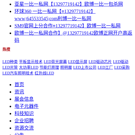
亚星一比一私网【13297719142】欧博一比一包杀网
环球360 一比一私网【≡13297719142】
www;645533545;com利博一比一私网
SM9官网上分合作≡13297719142】欧博一比一私网
欧博一比一私网合作】@13297719142欧博正网开户高返
码
热搜
LED种类
平板显示技术
LED背光屏幕
LED显示屏
LED驱动芯片
LED驱动
LED光管
大功率LED
节能灯原理
照明展
LED上市公司
LED工厂
LED采购
LED汽车照明技术
红外线LED
首页
资讯
展会信息
电子元器件
科技知识
企业招聘
资源交流