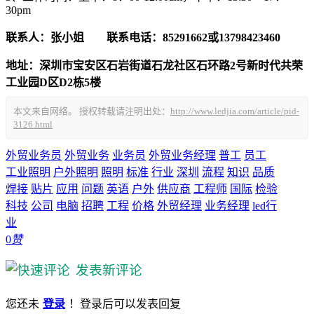
30pm
联系人：张小姐 联系电话：85291662或13798423460
地址：深圳市宝安区石岩街道石龙社区石环路2号新时代共荣
工业园D区D2栋5楼
本文来自网络。 授权转载请注明出处：
http://www.ledjia.com/article/pid-
3126.html
外贸业务员
外贸业务
业务员
外贸业务经理
普工
员工
工业照明
户外照明
照明
标准
行业
深圳
流程
知识
品质
焊接
贴片
应用
问题
英语
户外
供应商
工程师
国际
检验
科技
公司
电脑
招聘
工程
价格
外贸经理
业务经理
led行
业
0
赞
发表新评论
您还未
登录
！登录后可以发表回复