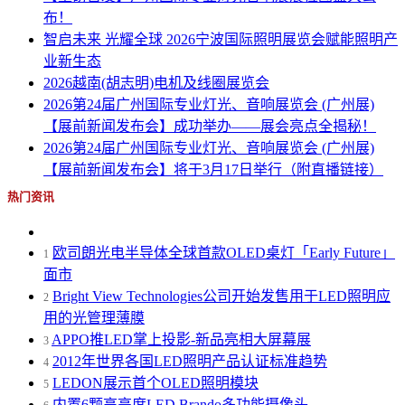
布！
智启未来 光耀全球 2026宁波国际照明展览会赋能照明产
业新生态
2026越南(胡志明)电机及线圈展览会
2026第24届广州国际专业灯光、音响展览会 (广州展)
【展前新闻发布会】成功举办——展会亮点全揭秘！
2026第24届广州国际专业灯光、音响展览会 (广州展)
【展前新闻发布会】将于3月17日举行（附直播链接）
热门资讯
欧司朗光电半导体全球首款OLED桌灯「Early Future」
1
面市
Bright View Technologies公司开始发售用于LED照明应
2
用的光管理薄膜
APPO推LED掌上投影-新品亮相大屏幕展
3
2012年世界各国LED照明产品认证标准趋势
4
LEDON展示首个OLED照明模块
5
内置6颗高亮度LED Brando多功能摄像头