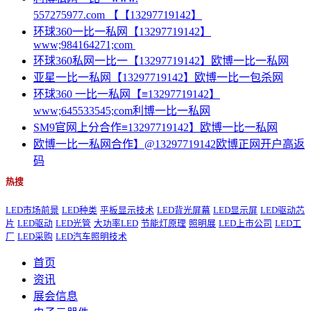
557275977.com 【【13297719142】
环球360一比一私网【13297719142】
www;984164271;com
环球360私网一比一【13297719142】欧博一比一私网
亚星一比一私网【13297719142】欧博一比一包杀网
环球360 一比一私网【≡13297719142】
www;645533545;com利博一比一私网
SM9官网上分合作≡13297719142】欧博一比一私网
欧博一比一私网合作】@13297719142欧博正网开户高返
码
热搜
LED市场前景
LED种类
平板显示技术
LED背光屏幕
LED显示屏
LED驱动芯
片
LED驱动
LED光管
大功率LED
节能灯原理
照明展
LED上市公司
LED工
厂
LED采购
LED汽车照明技术
首页
资讯
展会信息