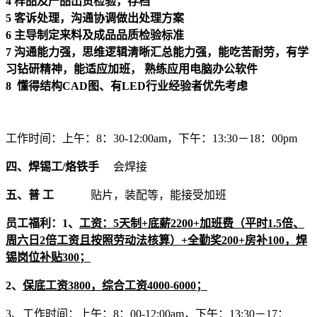
4
样品及产品出货检验，存档
5
客诉处理，沟通协调做出处理方案
6
主导制定来料及成品品质检验标准
7
沟通能力强，思维逻辑清晰汇总能力强，能吃苦耐劳，有学
习钻研精神，能适应加班， 熟练应用电脑办公软件
8
懂得结构
CAD
图、有
LED
行业经验者优先考虑
工作时间：上午：8：30-12:00am，下午：13:30－18：00pm
四、焊锡工/烙铁手
会焊接
五、普 工
贴片，装配等，能接受加班
员工福利：1、
工资：5天制+底薪2200+加班费（平时1.5倍、
周六日2倍工资且按照劳动法核算）+全勤奖200+房补100，焊
锡岗位补贴300；
2、
保底工资3800，综合工资4000-6000；
3、工作时间：上午：8：00-12:00am，下午：13:30－17：