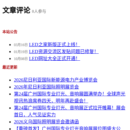
文章评论
0
人参与
本站公告
LED之家新版正式上线！
03月16日
LED资源交流区发贴问题已修复！
01月19日
LED网址大全正式开通！
10月08日
最近更新
2026尼日利亚国际新能源电力产业博览会
2026年尼日利亚国际照明展览会
第24届广州国际专业灯光、音响展圆满举办！全球声光
视讯热浪席卷四天，明年再赴盛会！
第24届广州国际专业灯光、音响展正式拉开帷幕！展会
首日，人气见证实力
2026义乌国际照明展览会邀请函
【重磅首发】广州国际专业灯光音响展展位图盛大公