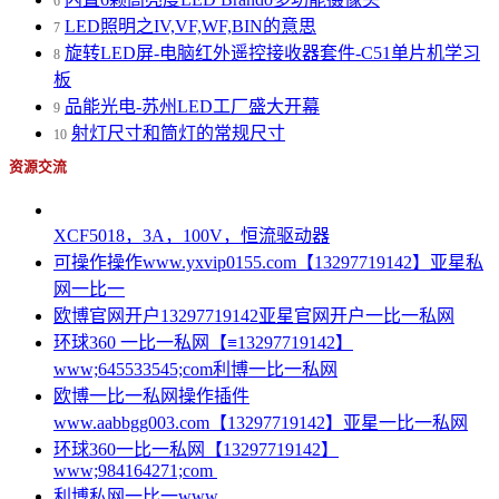
6
LED照明之IV,VF,WF,BIN的意思
7
旋转LED屏-电脑红外遥控接收器套件-C51单片机学习
8
板
品能光电-苏州LED工厂盛大开幕
9
射灯尺寸和筒灯的常规尺寸
10
资源交流
XCF5018，3A，100V，恒流驱动器
可操作操作www.yxvip0155.com【13297719142】亚星私
网一比一
欧博官网开户13297719142亚星官网开户一比一私网
环球360 一比一私网【≡13297719142】
www;645533545;com利博一比一私网
欧博一比一私网操作插件
www.aabbgg003.com【13297719142】亚星一比一私网
环球360一比一私网【13297719142】
www;984164271;com
利博私网一比一www.