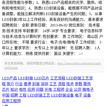
各流程性能与参数；3、熟悉LED产品相关的光学、散热、结
构和电性知识；4、熟悉LED封装设备，能根据不同产品对设
备调整，能独立解决判断LED封装设备产生的问题；5、从事
LED封装3年以上工作经验，具有良好的沟通能力。 基本要求
招聘类别： 全职 更新日期： 2013-06-02 岗位类别： 技术服
务/技术支持 年龄要求： 24岁-38岁 专业要求： 电子信息科学
与技术;信息与计算科学; 性别要求： 男 工作地区： 南山区 户
口所在地： 不限 要求行业： 电子/光电/微电子 工作经验： 3
年以上 要求学历： 大专以上 外语语种： 无 招聘人数： 1人
计算机能力： 熟练 提供月薪： 面议 关键字： -->
本文来自网络。 授权转载请注明出处：
http://www.ledjia.com/article/pid-
2958.html
LED产品
LED封装
LED芯片
工艺流程
LED封装工艺流
程
简介
行业
香港
封装
深圳
工艺
流程
技术
参数
散热
芯片
知识
电性
应用
问题
光电
工程师
企业
公司
微电子
中国
招聘
工程
LED封装工艺
LED封装设备
电子
设备
应用工程师