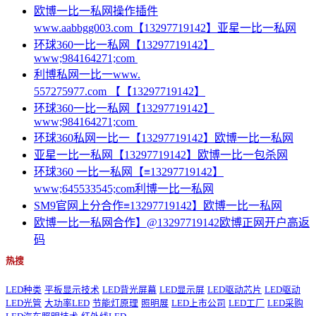
欧博一比一私网操作插件
www.aabbgg003.com【13297719142】亚星一比一私网
环球360一比一私网【13297719142】
www;984164271;com
利博私网一比一www.
557275977.com 【【13297719142】
环球360一比一私网【13297719142】
www;984164271;com
环球360私网一比一【13297719142】欧博一比一私网
亚星一比一私网【13297719142】欧博一比一包杀网
环球360 一比一私网【≡13297719142】
www;645533545;com利博一比一私网
SM9官网上分合作≡13297719142】欧博一比一私网
欧博一比一私网合作】@13297719142欧博正网开户高返
码
热搜
LED种类
平板显示技术
LED背光屏幕
LED显示屏
LED驱动芯片
LED驱动
LED光管
大功率LED
节能灯原理
照明展
LED上市公司
LED工厂
LED采购