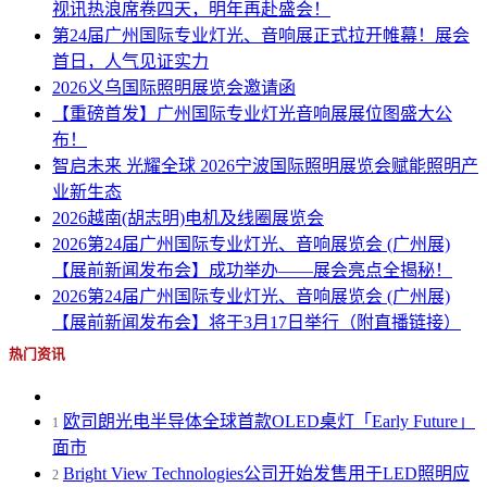
视讯热浪席卷四天，明年再赴盛会！
第24届广州国际专业灯光、音响展正式拉开帷幕！展会
首日，人气见证实力
2026义乌国际照明展览会邀请函
【重磅首发】广州国际专业灯光音响展展位图盛大公
布！
智启未来 光耀全球 2026宁波国际照明展览会赋能照明产
业新生态
2026越南(胡志明)电机及线圈展览会
2026第24届广州国际专业灯光、音响展览会 (广州展)
【展前新闻发布会】成功举办——展会亮点全揭秘！
2026第24届广州国际专业灯光、音响展览会 (广州展)
【展前新闻发布会】将于3月17日举行（附直播链接）
热门资讯
欧司朗光电半导体全球首款OLED桌灯「Early Future」
1
面市
Bright View Technologies公司开始发售用于LED照明应
2