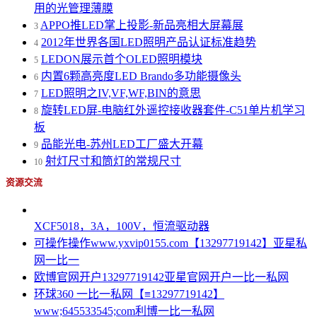
用的光管理薄膜
APPO推LED掌上投影-新品亮相大屏幕展
3
2012年世界各国LED照明产品认证标准趋势
4
LEDON展示首个OLED照明模块
5
内置6颗高亮度LED Brando多功能摄像头
6
LED照明之IV,VF,WF,BIN的意思
7
旋转LED屏-电脑红外遥控接收器套件-C51单片机学习
8
板
品能光电-苏州LED工厂盛大开幕
9
射灯尺寸和筒灯的常规尺寸
10
资源交流
XCF5018，3A，100V，恒流驱动器
可操作操作www.yxvip0155.com【13297719142】亚星私
网一比一
欧博官网开户13297719142亚星官网开户一比一私网
环球360 一比一私网【≡13297719142】
www;645533545;com利博一比一私网