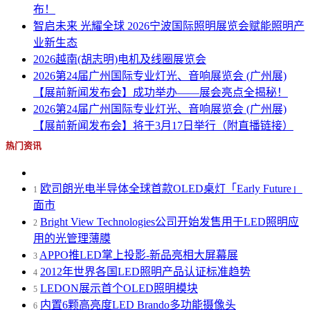
布！
智启未来 光耀全球 2026宁波国际照明展览会赋能照明产
业新生态
2026越南(胡志明)电机及线圈展览会
2026第24届广州国际专业灯光、音响展览会 (广州展)
【展前新闻发布会】成功举办——展会亮点全揭秘！
2026第24届广州国际专业灯光、音响展览会 (广州展)
【展前新闻发布会】将于3月17日举行（附直播链接）
热门资讯
欧司朗光电半导体全球首款OLED桌灯「Early Future」
1
面市
Bright View Technologies公司开始发售用于LED照明应
2
用的光管理薄膜
APPO推LED掌上投影-新品亮相大屏幕展
3
2012年世界各国LED照明产品认证标准趋势
4
LEDON展示首个OLED照明模块
5
内置6颗高亮度LED Brando多功能摄像头
6