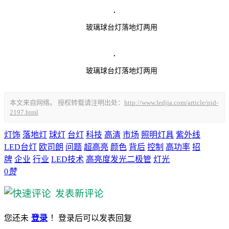
玻璃球台灯落地灯两用
玻璃球台灯落地灯两用
本文来自网络。 授权转载请注明出处：
http://www.ledjia.com/article/pid-
2197.html
灯饰
落地灯
球灯
台灯
科技
高清
市场
照明灯具
紫外线
LED台灯
欧司朗
问题
超高亮
颜色
背后
控制
高功率
招
牌
企业
行业
LED技术
高亮度发光二极管
灯光
0
赞
发表新评论
您还未
登录
！登录后可以发表回复