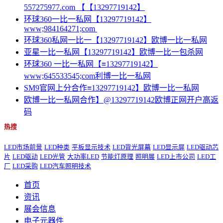
557275977.com 【【13297719142】
环球360一比一私网【13297719142】
www;984164271;com
环球360私网一比一【13297719142】欧博一比一私网
亚星一比一私网【13297719142】欧博一比一包杀网
环球360 一比一私网【≡13297719142】
www;645533545;com利博一比一私网
SM9官网上分合作≡13297719142】欧博一比一私网
欧博一比一私网合作】@13297719142欧博正网开户高返
码
热搜
LED市场前景
LED种类
平板显示技术
LED背光屏幕
LED显示屏
LED驱动芯
片
LED驱动
LED光管
大功率LED
节能灯原理
照明展
LED上市公司
LED工
厂
LED采购
LED汽车照明技术
首页
资讯
展会信息
电子元器件