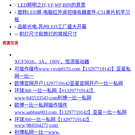
LED照明之IV,VF,WF,BIN的意思
7
旋转LED屏-电脑红外遥控接收器套件-C51单片机学习
8
板
品能光电-苏州LED工厂盛大开幕
9
射灯尺寸和筒灯的常规尺寸
10
资源交流
XCF5018，3A，100V，恒流驱动器
可操作操作www.yxvip0155.com【13297719142】亚星私
网一比一
欧博官网开户13297719142亚星官网开户一比一私网
环球360 一比一私网【≡13297719142】
www;645533545;com利博一比一私网
欧博一比一私网操作插件
www.aabbgg003.com【13297719142】亚星一比一私网
环球360一比一私网【13297719142】
www;984164271;com
利博私网一比一www.