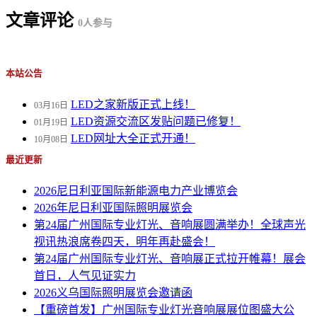
文章评论
0
人参与
本站公告
LED之家新版正式上线！
03月16日
LED资源交流区发贴问题已修复！
01月19日
LED网址大全正式开通！
10月08日
最近更新
2026尼日利亚国际新能源电力产业博览会
2026年尼日利亚国际照明展览会
第24届广州国际专业灯光、音响展圆满举办！全球声光
视讯热浪席卷四天，明年再赴盛会！
第24届广州国际专业灯光、音响展正式拉开帷幕！展会
首日，人气见证实力
2026义乌国际照明展览会邀请函
【重磅首发】广州国际专业灯光音响展展位图盛大公