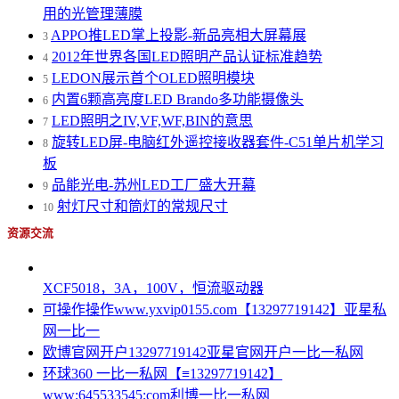
用的光管理薄膜
APPO推LED掌上投影-新品亮相大屏幕展
3
2012年世界各国LED照明产品认证标准趋势
4
LEDON展示首个OLED照明模块
5
内置6颗高亮度LED Brando多功能摄像头
6
LED照明之IV,VF,WF,BIN的意思
7
旋转LED屏-电脑红外遥控接收器套件-C51单片机学习
8
板
品能光电-苏州LED工厂盛大开幕
9
射灯尺寸和筒灯的常规尺寸
10
资源交流
XCF5018，3A，100V，恒流驱动器
可操作操作www.yxvip0155.com【13297719142】亚星私
网一比一
欧博官网开户13297719142亚星官网开户一比一私网
环球360 一比一私网【≡13297719142】
www;645533545;com利博一比一私网