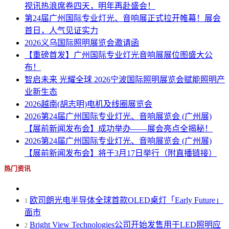
视讯热浪席卷四天，明年再赴盛会！
第24届广州国际专业灯光、音响展正式拉开帷幕！展会
首日，人气见证实力
2026义乌国际照明展览会邀请函
【重磅首发】广州国际专业灯光音响展展位图盛大公
布！
智启未来 光耀全球 2026宁波国际照明展览会赋能照明产
业新生态
2026越南(胡志明)电机及线圈展览会
2026第24届广州国际专业灯光、音响展览会 (广州展)
【展前新闻发布会】成功举办——展会亮点全揭秘！
2026第24届广州国际专业灯光、音响展览会 (广州展)
【展前新闻发布会】将于3月17日举行（附直播链接）
热门资讯
欧司朗光电半导体全球首款OLED桌灯「Early Future」
1
面市
Bright View Technologies公司开始发售用于LED照明应
2