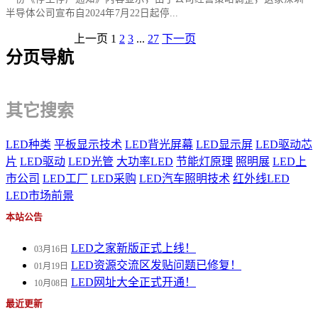
半导体公司宣布自2024年7月22日起停...
上一页
1
2
3
...
27
下一页
分页导航
其它搜索
LED种类
平板显示技术
LED背光屏幕
LED显示屏
LED驱动芯
片
LED驱动
LED光管
大功率LED
节能灯原理
照明展
LED上
市公司
LED工厂
LED采购
LED汽车照明技术
红外线LED
LED市场前景
本站公告
LED之家新版正式上线！
03月16日
LED资源交流区发贴问题已修复！
01月19日
LED网址大全正式开通！
10月08日
最近更新