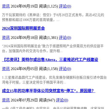
资讯
2024年09月19日
阅读
(1,125)
评论(0)
万千玩家期待的《黑神话：悟空》于8月20日正式发布，高达4亿元的
预售额和超过1000万套的首周销量，...
2024深圳国际照明展览会
资讯
2024年09月18日
阅读
(1,381)
评论(0)
“2024深圳国际照明展览会”致力于搭建照明产业供需双方的供应链平
台，加强国内外的交流与合作，提升相...
【芯资讯】英特尔或出售Altera，三星推迟代工产线建设
资讯
2024年09月05日
阅读
(1,158)
评论(0)
1.三星推迟晶圆代工产线建设，优先发展存储据科创板日报引述中国台
湾电子时报，三星决定将位于韩国平泽的...
成立15年的功率半导体公司突然宣布“停工”，原因是？
资讯
2024年07月29日
阅读
(947)
评论(0)
一份《停工停产通知》内容显示，由于公司经营策略调整，这家深圳