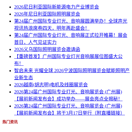
2026尼日利亚国际新能源电力产业博览会
2026年尼日利亚国际照明展览会
第24届广州国际专业灯光、音响展圆满举办！全球声光
视讯热浪席卷四天，明年再赴盛会！
第24届广州国际专业灯光、音响展正式拉开帷幕！展会
首日，人气见证实力
2026义乌国际照明展览会邀请函
【重磅首发】广州国际专业灯光音响展展位图盛大公
布！
智启未来 光耀全球 2026宁波国际照明展览会赋能照明产
业新生态
2026越南(胡志明)电机及线圈展览会
2026第24届广州国际专业灯光、音响展览会 (广州展)
【展前新闻发布会】成功举办——展会亮点全揭秘！
2026第24届广州国际专业灯光、音响展览会 (广州展)
【展前新闻发布会】将于3月17日举行（附直播链接）
热门资讯