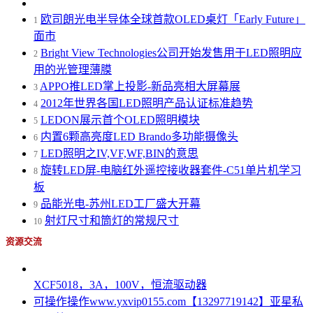
欧司朗光电半导体全球首款OLED桌灯「Early Future」
1
面市
Bright View Technologies公司开始发售用于LED照明应
2
用的光管理薄膜
APPO推LED掌上投影-新品亮相大屏幕展
3
2012年世界各国LED照明产品认证标准趋势
4
LEDON展示首个OLED照明模块
5
内置6颗高亮度LED Brando多功能摄像头
6
LED照明之IV,VF,WF,BIN的意思
7
旋转LED屏-电脑红外遥控接收器套件-C51单片机学习
8
板
品能光电-苏州LED工厂盛大开幕
9
射灯尺寸和筒灯的常规尺寸
10
资源交流
XCF5018，3A，100V，恒流驱动器
可操作操作www.yxvip0155.com【13297719142】亚星私