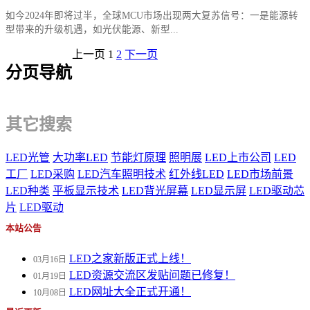
如今2024年即将过半，全球MCU市场出现两大复苏信号：一是能源转
型带来的升级机遇，如光伏能源、新型...
上一页
1
2
下一页
分页导航
其它搜索
LED光管
大功率LED
节能灯原理
照明展
LED上市公司
LED
工厂
LED采购
LED汽车照明技术
红外线LED
LED市场前景
LED种类
平板显示技术
LED背光屏幕
LED显示屏
LED驱动芯
片
LED驱动
本站公告
LED之家新版正式上线！
03月16日
LED资源交流区发贴问题已修复！
01月19日
LED网址大全正式开通！
10月08日