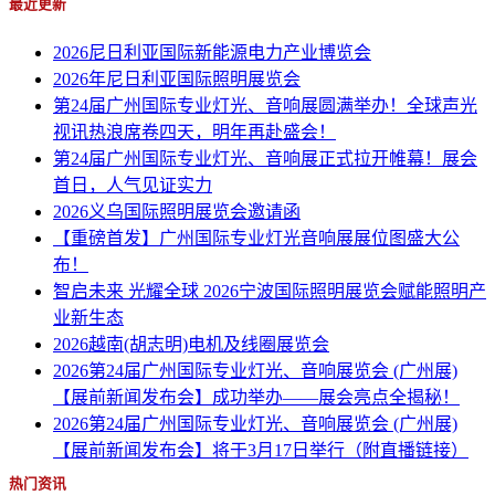
最近更新
2026尼日利亚国际新能源电力产业博览会
2026年尼日利亚国际照明展览会
第24届广州国际专业灯光、音响展圆满举办！全球声光
视讯热浪席卷四天，明年再赴盛会！
第24届广州国际专业灯光、音响展正式拉开帷幕！展会
首日，人气见证实力
2026义乌国际照明展览会邀请函
【重磅首发】广州国际专业灯光音响展展位图盛大公
布！
智启未来 光耀全球 2026宁波国际照明展览会赋能照明产
业新生态
2026越南(胡志明)电机及线圈展览会
2026第24届广州国际专业灯光、音响展览会 (广州展)
【展前新闻发布会】成功举办——展会亮点全揭秘！
2026第24届广州国际专业灯光、音响展览会 (广州展)
【展前新闻发布会】将于3月17日举行（附直播链接）
热门资讯