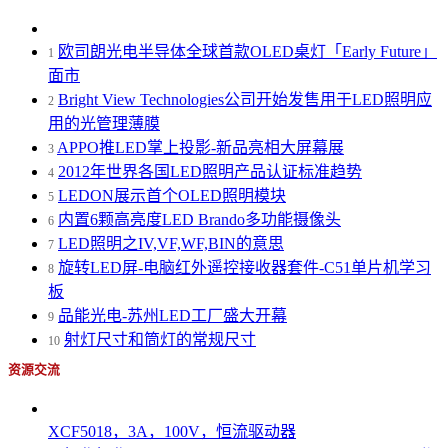
欧司朗光电半导体全球首款OLED桌灯「Early Future」
1
面市
Bright View Technologies公司开始发售用于LED照明应
2
用的光管理薄膜
APPO推LED掌上投影-新品亮相大屏幕展
3
2012年世界各国LED照明产品认证标准趋势
4
LEDON展示首个OLED照明模块
5
内置6颗高亮度LED Brando多功能摄像头
6
LED照明之IV,VF,WF,BIN的意思
7
旋转LED屏-电脑红外遥控接收器套件-C51单片机学习
8
板
品能光电-苏州LED工厂盛大开幕
9
射灯尺寸和筒灯的常规尺寸
10
资源交流
XCF5018，3A，100V，恒流驱动器