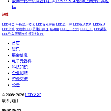
欧博一比一私网合作】@13297719142欧博正网开户高返
码
热搜
LED种类
平板显示技术
LED背光屏幕
LED显示屏
LED驱动芯片
LED驱动
LED光管
大功率LED
节能灯原理
照明展
LED上市公司
LED工厂
LED采购
LED汽车照明技术
红外线LED
首页
资讯
展会信息
电子元器件
科技知识
企业招聘
资源交流
公告
© 2008~2026
LED之家
联系我们