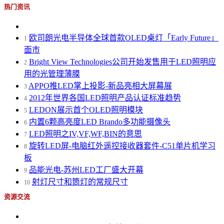
热门资讯
欧司朗光电半导体全球首款OLED桌灯「Early Future」
1
面市
Bright View Technologies公司开始发售用于LED照明应
2
用的光管理薄膜
APPO推LED掌上投影-新品亮相大屏幕展
3
2012年世界各国LED照明产品认证标准趋势
4
LEDON展示首个OLED照明模块
5
内置6颗高亮度LED Brando多功能摄像头
6
LED照明之IV,VF,WF,BIN的意思
7
旋转LED屏-电脑红外遥控接收器套件-C51单片机学习
8
板
品能光电-苏州LED工厂盛大开幕
9
射灯尺寸和筒灯的常规尺寸
10
资源交流