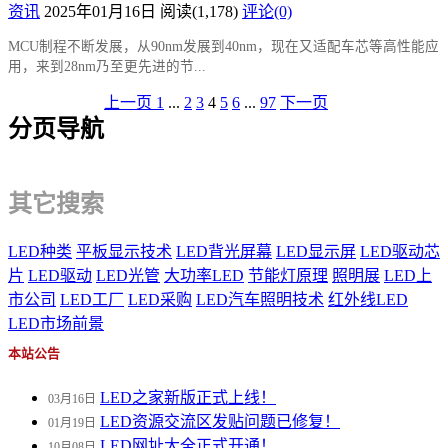
资讯
2025年01月16日
阅读
(1,178)
评论(0)
MCU制程不断发展，从90nm发展到40nm，现在又适配车芯等高性能应
用，来到28nm乃至更先进的节...
上一页
1
...
2
3
4
5
6
...
97
下一页
分页导航
其它搜索
LED种类
平板显示技术
LED背光屏幕
LED显示屏
LED驱动芯
片
LED驱动
LED光管
大功率LED
节能灯原理
照明展
LED上
市公司
LED工厂
LED采购
LED汽车照明技术
红外线LED
LED市场前景
本站公告
LED之家新版正式上线！
03月16日
LED资源交流区发贴问题已修复！
01月19日
LED网址大全正式开通！
10月08日