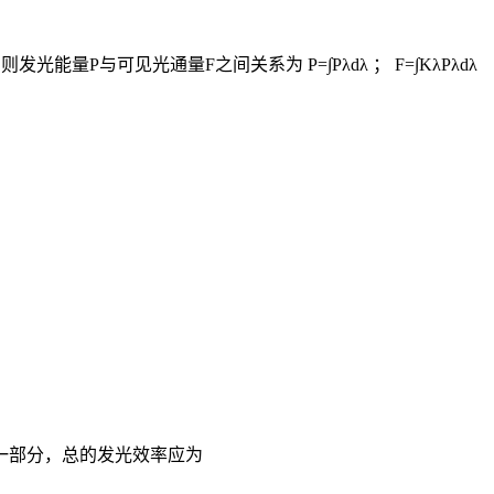
能量P与可见光通量F之间关系为 P=∫Pλdλ ； F=∫KλPλdλ
一部分，总的发光效率应为