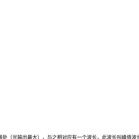
强处（光输出最大），与之相对应有一个波长，此波长叫峰值波长