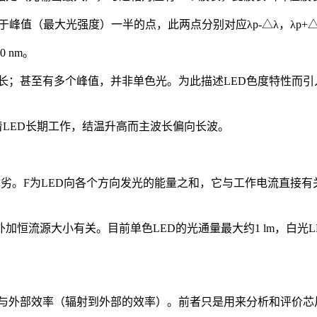
等于峰值（最大光强度）一半的点，此两点分别对应λp-△λ，λp
 nm。
波长；甚至有多个峰值，并非单色光。为此描述LED色度特性而引
着LED长期工作，结温升高而主波长偏向长波。
劣。F为LED向各个方向发光的能量之和，它与工作电流直接有
源大小有关。目前单色LED的光通量最大约1 lm，白光LED的F≈
率）与外部效率（辐射到外部的效率）。前者只是用来分析和评价