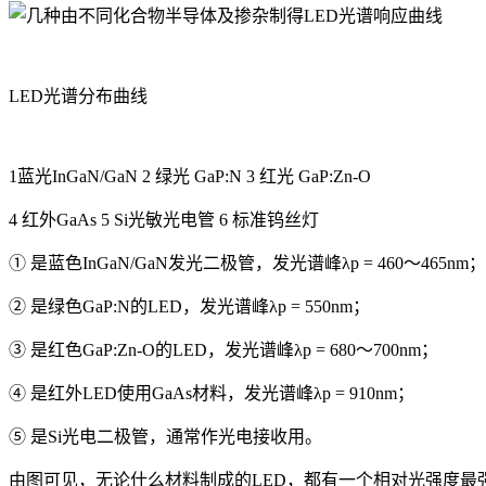
LED光谱分布曲线
1蓝光InGaN/GaN 2 绿光 GaP:N 3 红光 GaP:Zn-O
4 红外GaAs 5 Si光敏光电管 6 标准钨丝灯
① 是蓝色InGaN/GaN发光二极管，发光谱峰λp = 460～465nm；
② 是绿色GaP:N的LED，发光谱峰λp = 550nm；
③ 是红色GaP:Zn-O的LED，发光谱峰λp = 680～700nm；
④ 是红外LED使用GaAs材料，发光谱峰λp = 910nm；
⑤ 是Si光电二极管，通常作光电接收用。
由图可见，无论什么材料制成的LED，都有一个相对光强度最