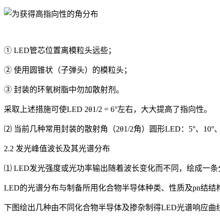
① LED管芯位置离模粒头远些；
② 使用圆锥状（子弹头）的模粒头；
③ 封装的环氧树脂中勿加散射剂。
采取上述措施可使LED 2θ1/2 = 6°左右，大大提高了指向性。
⑵ 当前几种常用封装的散射角（2θ1/2角）圆形LED：5°、10°、3
2.2 发光峰值波长及其光谱分布
⑴ LED发光强度或光功率输出随着波长变化而不同，绘成一
LED的光谱分布与制备所用化合物半导体种类、性质及pn结
下图绘出几种由不同化合物半导体及掺杂制得LED光谱响应曲