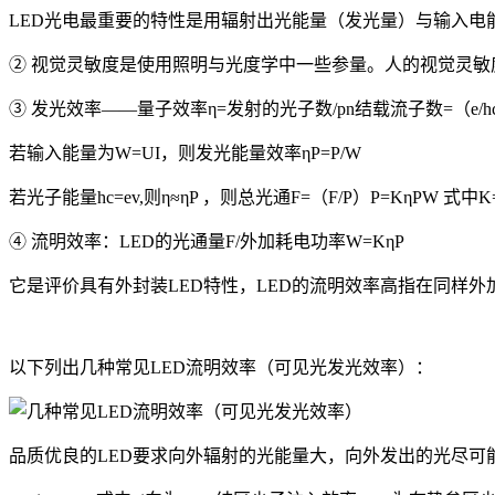
LED光电最重要的特性是用辐射出光能量（发光量）与输入电
② 视觉灵敏度是使用照明与光度学中一些参量。人的视觉灵敏度在λ = 
③ 发光效率——量子效率η=发射的光子数/pn结载流子数=（e/hcI）
若输入能量为W=UI，则发光能量效率ηP=P/W
若光子能量hc=ev,则η≈ηP ，则总光通F=（F/P）P=KηPW 式中K= 
④ 流明效率：LED的光通量F/外加耗电功率W=KηP
它是评价具有外封装LED特性，LED的流明效率高指在同样
以下列出几种常见LED流明效率（可见光发光效率）：
品质优良的LED要求向外辐射的光能量大，向外发出的光尽可