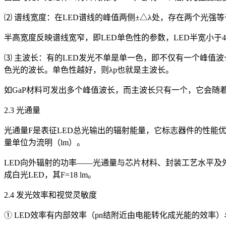
⑵ 谱线宽度：在LED谱线的峰值两侧±△λ处，存在两个光强
半高宽度反映谱线宽窄，即LED单色性的参数，LED半宽小于40
⑶ 主波长：有的LED发光不单是单一色，即不仅有一个峰值
色光的波长。单色性越好，则λp也就是主波长。
如GaP材料可发出多个峰值波长，而主波长只有一个，它会随
2.3 光通量
光通量F是表征LED总光输出的辐射能量，它标志器件的性能优
量单位为流明（lm）。
LED向外辐射的功率——光通量与芯片材料、封装工艺水平及外加恒流
成白光LED，其F=18 lm。
2.4 发光效率和视觉灵敏度
① LED效率有内部效率（pn结附近由电能转化成光能的效