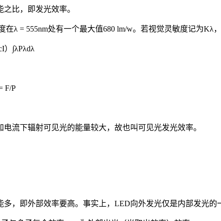
能之比，即发光效率。
555nm处有一个最大值680 lm/w。若视觉灵敏度记为Kλ，则发光
∫λPλdλ
F/P
外加电流下辐射可见光的能量较大，故也叫可见光发光效率。
能多，即外部效率要高。事实上，LED向外发光仅是内部发光的