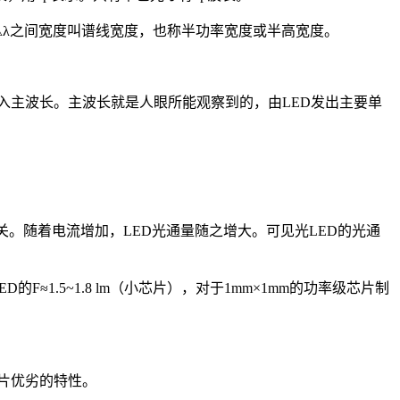
+△λ之间宽度叫谱线宽度，也称半功率宽度或半高宽度。
入主波长。主波长就是人眼所能观察到的，由LED发出主要单
关。随着电流增加，LED光通量随之增大。可见光LED的光通
1.5~1.8 lm（小芯片），对于1mm×1mm的功率级芯片制
芯片优劣的特性。