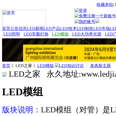
收藏本站
首页
公告信息
LED新闻
LED产品
LED技术
LED制造
LED市场
L
LED照明
LED车载灯饰
LED模组
LED大功率光源
LED
首页
》LED之家 》
LED模组
LED知识讨论
┊
发表新主题
LED之家 永久地址:
www.ledji
LED模组
版块说明：
LED模组（对管）是