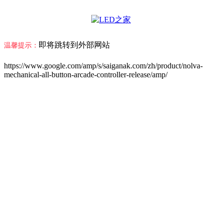
即将跳转到外部网站
温馨提示：
https://www.google.com/amp/s/saiganak.com/zh/product/nolva-
mechanical-all-button-arcade-controller-release/amp/