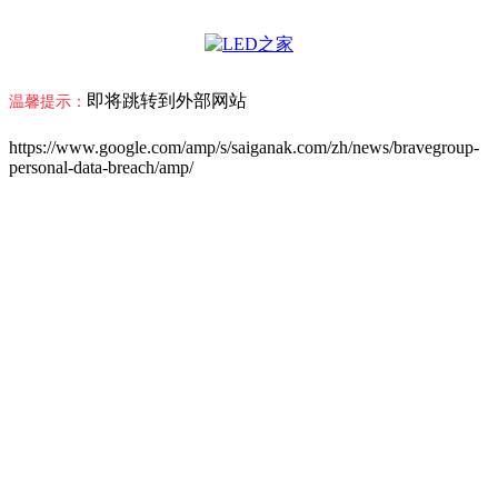
即将跳转到外部网站
温馨提示：
https://www.google.com/amp/s/saiganak.com/zh/news/bravegroup-
personal-data-breach/amp/