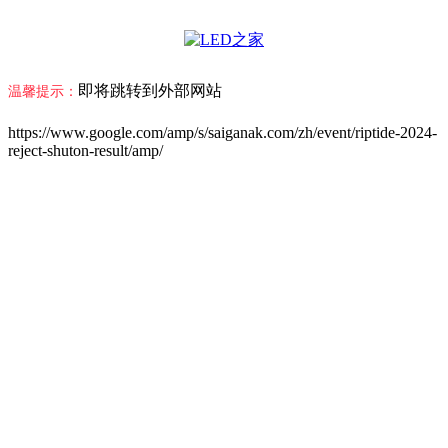
即将跳转到外部网站
温馨提示：
https://www.google.com/amp/s/saiganak.com/zh/event/riptide-2024-
reject-shuton-result/amp/