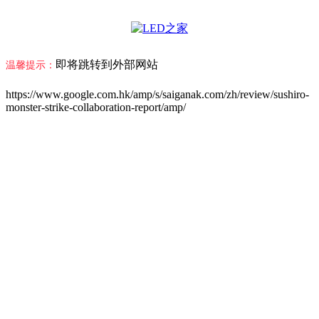
即将跳转到外部网站
温馨提示：
https://www.google.com.hk/amp/s/saiganak.com/zh/review/sushiro-
monster-strike-collaboration-report/amp/