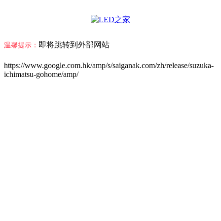
即将跳转到外部网站
温馨提示：
https://www.google.com.hk/amp/s/saiganak.com/zh/release/suzuka-
ichimatsu-gohome/amp/