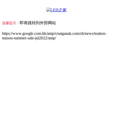
即将跳转到外部网站
温馨提示：
https://www.google.com.hk/amp/s/saiganak.com/zh/news/touken-
musou-summer-sale-jul2022/amp/