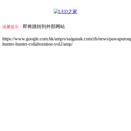
即将跳转到外部网站
温馨提示：
https://www.google.com.hk/amp/s/saiganak.com/zh/news/pawapuroa
hunter-hunter-collaboration-vol2/amp/