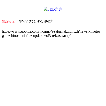
即将跳转到外部网站
温馨提示：
https://www.google.com.hk/amp/s/saiganak.com/zh/news/kimetsu-
game-hinokami-free-update-vol3-release/amp/